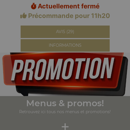
Actuellement fermé
Précommande pour 11h20
AVIS (29)
INFORMATIONS
Menus & promos!
Retrouvez ici tous nos menus et promotions!
+