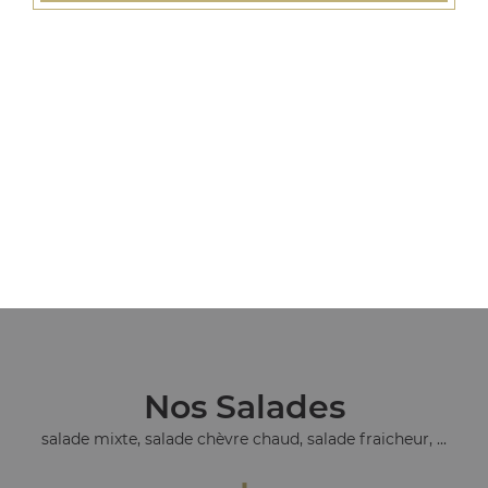
Nos Tacos
tacos l, tacos xl, tacos xxl, ...
+
Nos Salades
salade mixte, salade chèvre chaud, salade fraicheur, ...