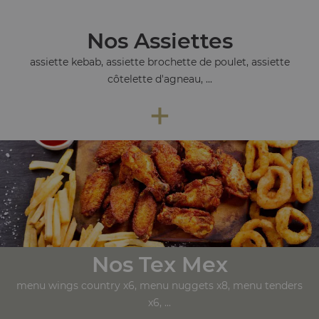
Nos Assiettes
assiette kebab, assiette brochette de poulet, assiette
côtelette d'agneau, ...
+
Nos Tex Mex
menu wings country x6, menu nuggets x8, menu tenders
x6, ...