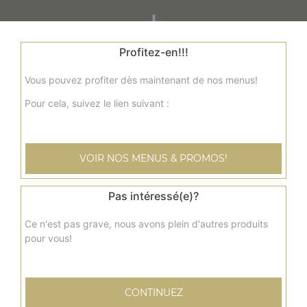
+
Profitez-en!!!
Vous pouvez profiter dès maintenant de nos menus!
Pour cela, suivez le lien suivant :
VOIR NOS MENUS & PROMOS!
Nos Panuzzo
panuzzo jambon, panuzzo poulet, panuzzo kebab, ...
Pas intéressé(e)?
+
Ce n'est pas grave, nous avons plein d'autres produits
pour vous!
CONTINUEZ