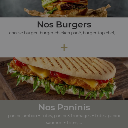
Nos Burgers
cheese burger, burger chicken pané, burger top chef, ...
+
Nos Paninis
panini jambon + frites, panini 3 fromages + frites, panini
saumon + frites, ...