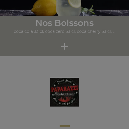
Nos Boissons
coca cola 33 cl, coca zéro 33 cl, coca cherry 33 cl, ...
+