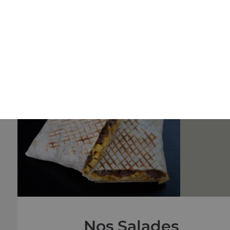
Nos Panuzzo
panuzzo jambon, panuzzo poulet, panuzzo kebab, ...
+
Nos Salades