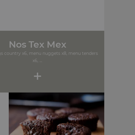
Nos Tex Mex
s country x6, menu nuggets x8, menu tenders
x6, ...
+