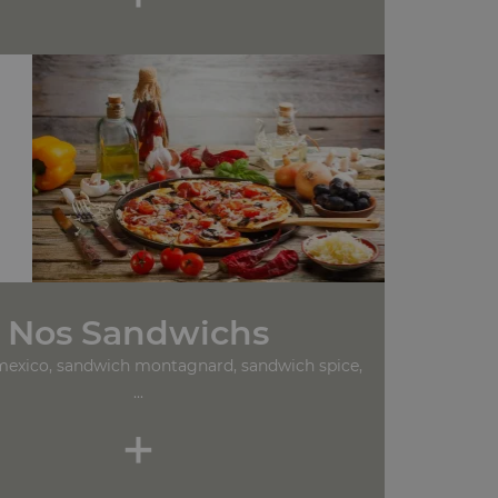
Nos Sandwichs
exico, sandwich montagnard, sandwich spice,
...
+