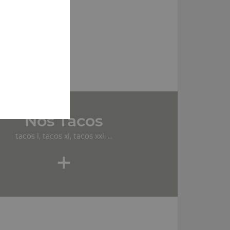
Nos Tacos
tacos l, tacos xl, tacos xxl, ...
+