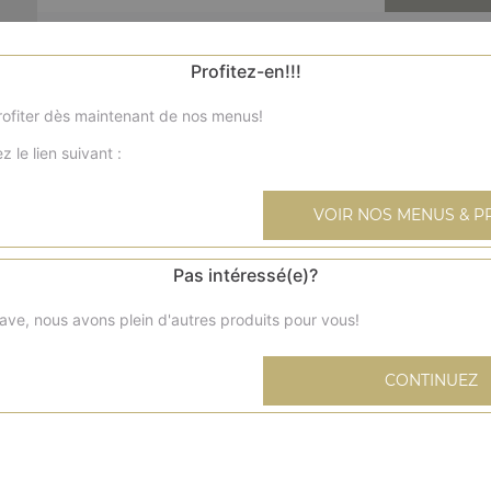
Nos Burgers
Profitez-en!!!
cheese burger, burger chicken pané, burger top chef, ...
ofiter dès maintenant de nos menus!
+
z le lien suivant :
VOIR NOS MENUS & P
Pas intéressé(e)?
panini jam
ave, nous avons plein d'autres produits pour vous!
CONTINUEZ