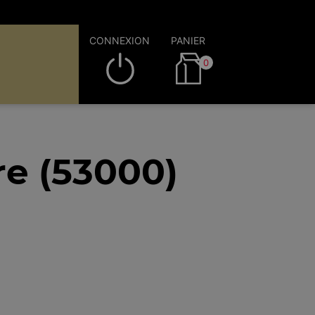
CONNEXION
PANIER
0
re (53000)