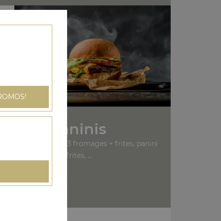
ROMOS!
Nos Paninis
bon + frites, panini 3 fromages + frites, panini
saumon + frites, ...
+