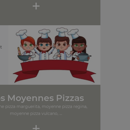
+
t
s Moyennes Pizzas
e pizza marguerita, moyenne pizza regina,
moyenne pizza vulcano, ...
+