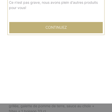
8.50
€
Ce n'est pas grave, nous avons plein d'autres produits
pour vous!
Menu burger chicken pané
Escalope panée, cheddar fondu, salade, tomate, sauce
CONTINUEZ
au choix + frites + 1 boisson 33 cl
8.50
€
Menu burger top chef
Steak, bacon de dinde, salade, tomate, oignon frits,
oeufs à cheval, boursin, sauce au choix + frites + 1
boisson 33 cl
10.50
€
Menu burger végétarien
Salade, tomate, oignons frits, poivron grillé, courgette
grillée, galette de pomme de terre, sauce au choix +
frites + 1 boisson 33 cl