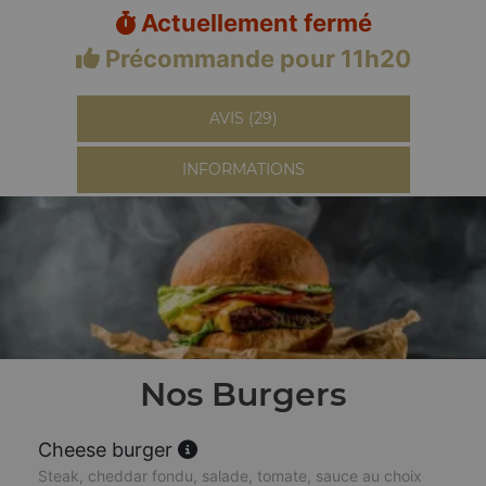
Actuellement fermé
Précommande pour 11h20
AVIS (29)
INFORMATIONS
Nos Burgers
Cheese burger
Steak, cheddar fondu, salade, tomate, sauce au choix