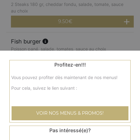
2 Steaks 180 gr, cheddar fondu, salade, tomate, sauce
au choix
9.50
€
Fish burger
Poisson pané, salade, tomates, sauce au choix
6.00
€
Profitez-en!!!
Vous pouvez profiter dès maintenant de nos menus!
Double fish burger
2 poissons panés, salade, tomates, sauce au choix
Pour cela, suivez le lien suivant :
7.50
€
VOIR NOS MENUS & PROMOS!
Menu cheese burger
Steak, cheddar fondu, salade, tomate, sauce au choix +
Pas intéressé(e)?
frites + 1 boisson 33 cl