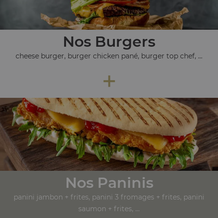
Nos Burgers
cheese burger, burger chicken pané, burger top chef, ...
+
Nos Paninis
panini jambon + frites, panini 3 fromages + frites, panini
saumon + frites, ...