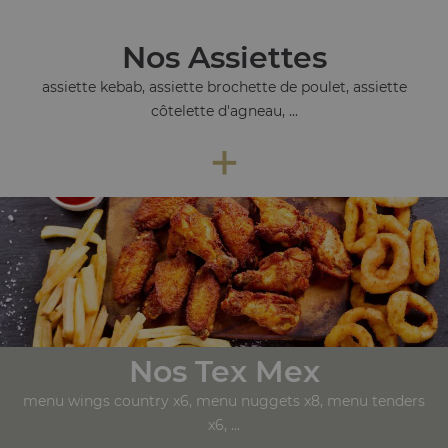
Nos Assiettes
assiette kebab, assiette brochette de poulet, assiette
côtelette d'agneau, ...
+
Nos Tex Mex
menu wings country x6, menu nuggets x8, menu tenders
x6, ...