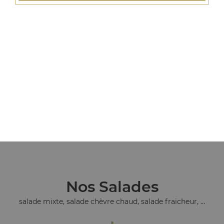
Nos Tacos
tacos l, tacos xl, tacos xxl, ...
+
Nos Salades
salade mixte, salade chèvre chaud, salade fraicheur, ...