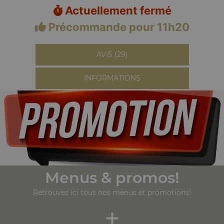
Actuellement fermé
Précommande pour 11h20
AVIS (29)
INFORMATIONS
Menus & promos!
Retrouvez ici tous nos menus et promotions!
+