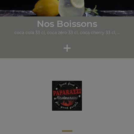
Nos Boissons
coca cola 33 cl, coca zéro 33 cl, coca cherry 33 cl, ...
+