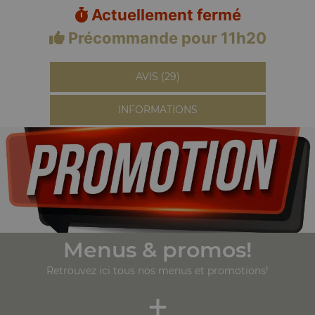
Actuellement fermé
Précommande pour 11h20
AVIS (29)
INFORMATIONS
Menus & promos!
Retrouvez ici tous nos menus et promotions!
+