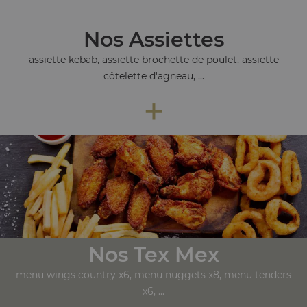
Nos Assiettes
assiette kebab, assiette brochette de poulet, assiette
côtelette d'agneau, ...
+
Nos Tex Mex
menu wings country x6, menu nuggets x8, menu tenders
x6, ...