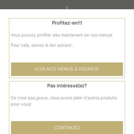
+
Profitez-en!!!
Vous pouvez profiter dès maintenant de nos menus!
Pour cela, suivez le lien suivant :
VOIR NOS MENUS & PROMOS!
Nos Panuzzo
panuzzo jambon, panuzzo poulet, panuzzo kebab, ...
Pas intéressé(e)?
+
Ce n'est pas grave, nous avons plein d'autres produits
pour vous!
CONTINUEZ