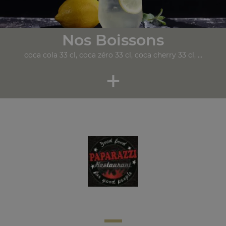
Nos Boissons
coca cola 33 cl, coca zéro 33 cl, coca cherry 33 cl, ...
+