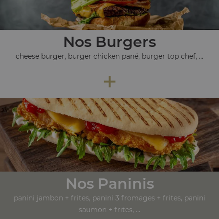
Nos Burgers
cheese burger, burger chicken pané, burger top chef, ...
+
Nos Paninis
panini jambon + frites, panini 3 fromages + frites, panini
saumon + frites, ...