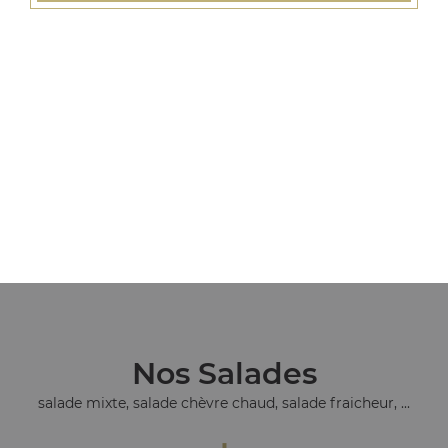
Nos Tacos
tacos l, tacos xl, tacos xxl, ...
+
Nos Salades
salade mixte, salade chèvre chaud, salade fraicheur, ...