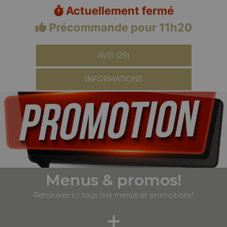
Actuellement fermé
Précommande pour 11h20
AVIS (29)
INFORMATIONS
Menus & promos!
Retrouvez ici tous nos menus et promotions!
+