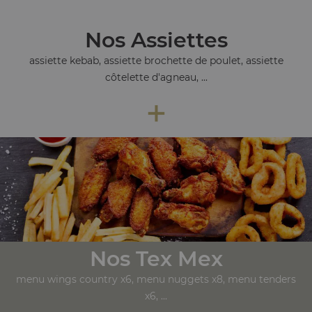
Nos Assiettes
assiette kebab, assiette brochette de poulet, assiette
côtelette d'agneau, ...
+
Nos Tex Mex
menu wings country x6, menu nuggets x8, menu tenders
x6, ...