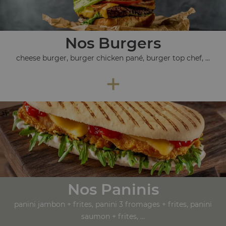
Nos Burgers
cheese burger, burger chicken pané, burger top chef, ...
+
Nos Paninis
panini jambon + frites, panini 3 fromages + frites, panini
saumon + frites, ...