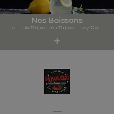
Nos Boissons
coca cola 33 cl, coca zéro 33 cl, coca cherry 33 cl, ...
+