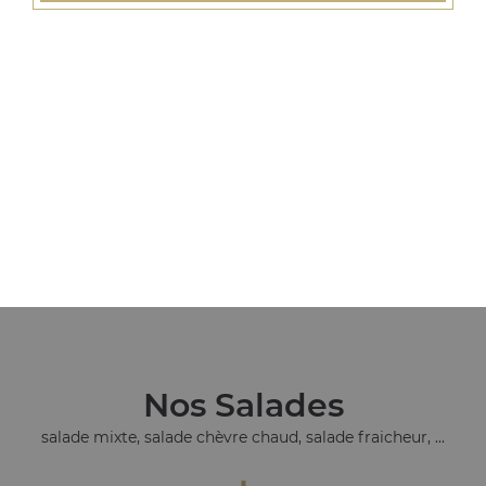
Nos Tacos
tacos l, tacos xl, tacos xxl, ...
+
Nos Salades
salade mixte, salade chèvre chaud, salade fraicheur, ...