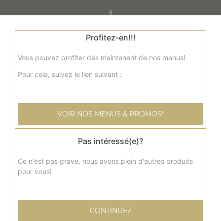
+
Profitez-en!!!
Vous pouvez profiter dès maintenant de nos menus!
Pour cela, suivez le lien suivant :
VOIR NOS MENUS & PROMOS!
Nos Panuzzo
panuzzo jambon, panuzzo poulet, panuzzo kebab, ...
Pas intéressé(e)?
+
Ce n'est pas grave, nous avons plein d'autres produits
pour vous!
CONTINUEZ