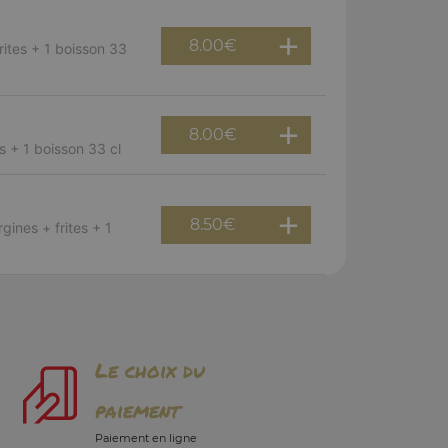
8.00
€
rites + 1 boisson 33
8.00
€
s + 1 boisson 33 cl
8.50
€
gines + frites + 1
Le choix du
paiement
Paiement en ligne