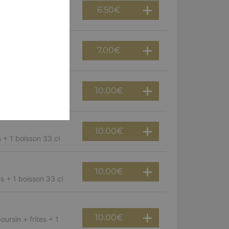
6.50
€
7.00
€
aubergines
10.00
€
sson 33 cl
10.00
€
 + 1 boisson 33 cl
10.00
€
es + 1 boisson 33 cl
10.00
€
ursin + frites + 1