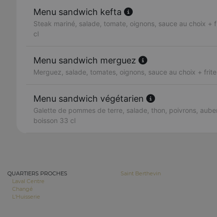
Menu sandwich kefta
Steak mariné, salade, tomate, oignons, sauce au choix + f
cl
Menu sandwich merguez
Merguez, salade, tomates, oignons, sauce au choix + frite
Menu sandwich végétarien
Galette de pommes de terre, salade, thon, poivrons, auber
boisson 33 cl
QUARTIERS PROCHES
Saint Berthevin
Laval Centre
Changé
L'Huisserie