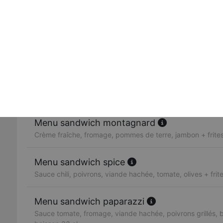
Sandwich merguez frites
Merguez, salade, tomates, oignons
Sandwich végétarien
Galette de pommes de terre, salade, tomates, poivrons, 
Menu sandwich mexico
Sauce barbecue, fromage, viande hachée + frites + 1 boi
Menu sandwich montagnard
Crème fraîche, fromage, pommes de terre, jambon + frites
Menu sandwich spice
Sauce chili, poivrons, viande hachée, tomate, olives + frit
Menu sandwich paparazzi
Sauce tomate, fromage, viande hachée, poivrons grillés, bo