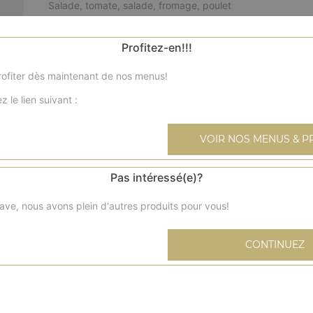
Salade, tomate, salade, fromage, poulet
Sandwich makloub kebab
Profitez-en!!!
Salade, tomate, fromage, viande de kebab
ofiter dès maintenant de nos menus!
Sandwich makloub poulet
z le lien suivant :
Salade, tomate, fromage, poulet
VOIR NOS MENUS & P
Sandwich kebab frites
Viande de kebab, salade, tomate, oignons
Pas intéressé(e)?
ave, nous avons plein d'autres produits pour vous!
Sandwich chicken curry frites
Poulet mariné, salade, tomate, oignons
CONTINUEZ
Sandwich kefta frites
3 steaks marinés, salade, tomate, oignons