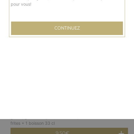
pour vous!
Menu burger chicken pané
Escalope panée, cheddar fondu, salade, tomate, sauce
au choix + frites + 1 boisson 33 cl
CONTINUEZ
8.50
€
Menu burger top chef
Steak, bacon de dinde, salade, tomate, oignon frits,
oeufs à cheval, boursin, sauce au choix + frites + 1
boisson 33 cl
10.50
€
Menu burger végétarien
Salade, tomate, oignons frits, poivron grillé, courgette
grillée, galette de pomme de terre, sauce au choix +
frites + 1 boisson 33 cl
9.50
€