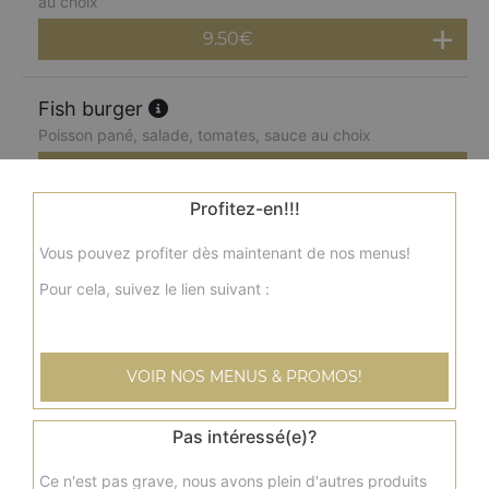
au choix
9.50
€
Fish burger
Poisson pané, salade, tomates, sauce au choix
6.00
€
Profitez-en!!!
Double fish burger
Vous pouvez profiter dès maintenant de nos menus!
2 poissons panés, salade, tomates, sauce au choix
Pour cela, suivez le lien suivant :
7.50
€
Menu cheese burger
VOIR NOS MENUS & PROMOS!
Steak, cheddar fondu, salade, tomate, sauce au choix +
frites + 1 boisson 33 cl
Pas intéressé(e)?
8.50
€
Ce n'est pas grave, nous avons plein d'autres produits