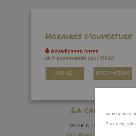
Horaires d'ouverture
Actuellement fermé
Précommande pour 11h20
AVIS (29)
INFORMATIONS
La carte
Vous pouvez pr
Pour cela, suive
Menus & promos
Nos Menus Enfant