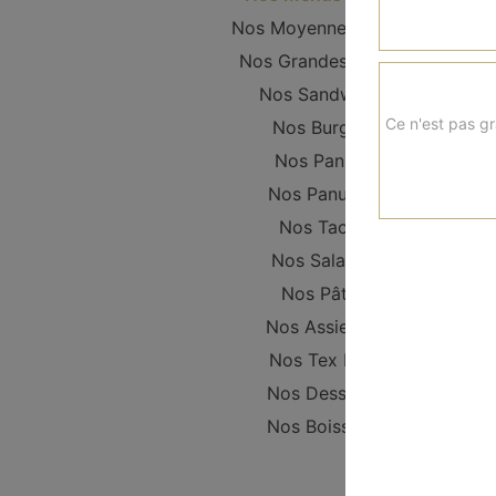
Nos Moyennes Pizzas
Nos Grandes Pizzas
Nos Sandwichs
Ce n'est pas gr
Nos Burgers
Nos Paninis
Nos Panuzzo
Nos Tacos
Nos Salades
Nos Pâtes
Nos Assiettes
Nos Tex Mex
Nos Desserts
Nos Boissons