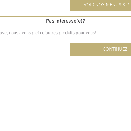
VOIR NOS MENUS & P
Pas intéressé(e)?
ave, nous avons plein d'autres produits pour vous!
Menu enfant cheese
1 cheese, 1 frites, 1 jus, 1 jouet
CONTINUEZ
Menu enfant nuggets
Nuggets x8, 1 frites, 1 jus, 1 jouet
Menu enfant
1 pizza jambon fromage, 1 frites, 1 jus, 1 jouet