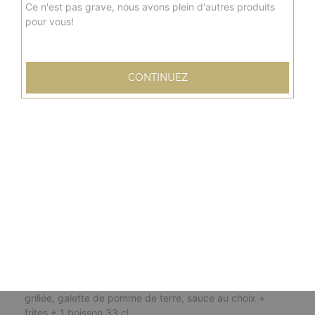
8.50
€
Ce n'est pas grave, nous avons plein d'autres produits
pour vous!
Menu burger chicken pané
Escalope panée, cheddar fondu, salade, tomate, sauce
CONTINUEZ
au choix + frites + 1 boisson 33 cl
8.50
€
Menu burger top chef
Steak, bacon de dinde, salade, tomate, oignon frits,
oeufs à cheval, boursin, sauce au choix + frites + 1
boisson 33 cl
10.50
€
Menu burger végétarien
Salade, tomate, oignons frits, poivron grillé, courgette
grillée, galette de pomme de terre, sauce au choix +
frites + 1 boisson 33 cl