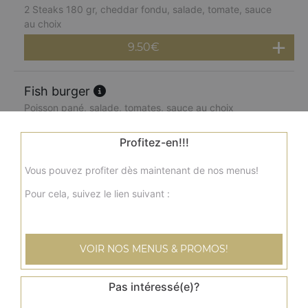
2 Steaks 180 gr, cheddar fondu, salade, tomate, sauce
au choix
9.50
€
Fish burger
Poisson pané, salade, tomates, sauce au choix
6.00
€
Profitez-en!!!
Vous pouvez profiter dès maintenant de nos menus!
Double fish burger
2 poissons panés, salade, tomates, sauce au choix
Pour cela, suivez le lien suivant :
7.50
€
VOIR NOS MENUS & PROMOS!
Menu cheese burger
Steak, cheddar fondu, salade, tomate, sauce au choix +
Pas intéressé(e)?
frites + 1 boisson 33 cl