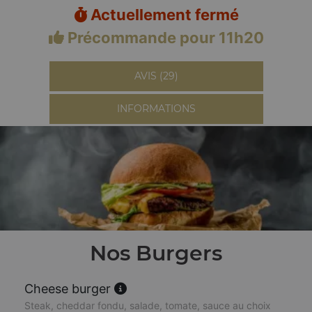
Actuellement fermé
Précommande pour 11h20
AVIS (29)
INFORMATIONS
Nos Burgers
Cheese burger
Steak, cheddar fondu, salade, tomate, sauce au choix