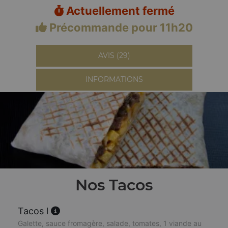
Actuellement fermé
Précommande pour 11h20
AVIS (29)
INFORMATIONS
Nos Tacos
Tacos l
Galette, sauce fromagère, salade, tomates, 1 viande au