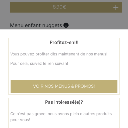
8.90
€
Menu enfant nuggets
Nuggets x8, 1 frites, 1 jus, 1 jouet
8.90
€
Profitez-en!!!
Vous pouvez profiter dès maintenant de nos menus!
Menu enfant
Pour cela, suivez le lien suivant :
1 pizza jambon fromage, 1 frites, 1 jus, 1 jouet
8.90
€
VOIR NOS MENUS & PROMOS!
Pas intéressé(e)?
Ce n'est pas grave, nous avons plein d'autres produits
pour vous!