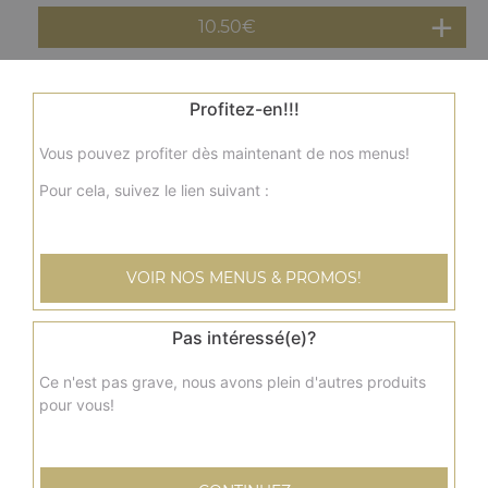
10.50
€
Assiette brochette de poulet
Profitez-en!!!
Salade, tomates, oignons, frites, sauce au choix
Vous pouvez profiter dès maintenant de nos menus!
11.50
€
Pour cela, suivez le lien suivant :
Assiette côtelette d'agneau
Salade, tomates, oignons, frites, sauce au choix
VOIR NOS MENUS & PROMOS!
12.00
€
Pas intéressé(e)?
Assiette merguez
Ce n'est pas grave, nous avons plein d'autres produits
Salade, tomates, oignons, frites, sauce au choix
pour vous!
11.00
€