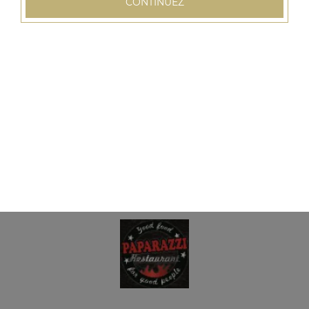
CONTINUEZ
Assiette 3 viandes
Salade, tomates, oignons, frites, sauce au choix
15.00
€
Assiette paparazzi
Surprise du chef pour 2 personnes, salade, tomates,
oignons, frites, sauce au choix
32.00
€