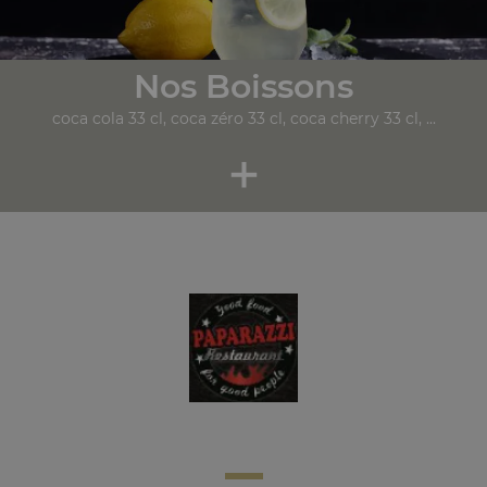
Nos Boissons
coca cola 33 cl, coca zéro 33 cl, coca cherry 33 cl, ...
+