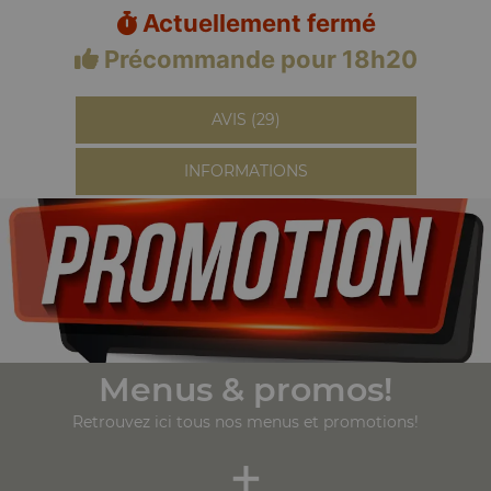
Actuellement fermé
Précommande pour 18h20
AVIS (29)
INFORMATIONS
Menus & promos!
Retrouvez ici tous nos menus et promotions!
+