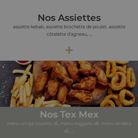
Nos Assiettes
assiette kebab, assiette brochette de poulet, assiette
côtelette d'agneau, ...
+
Nos Tex Mex
menu wings country x6, menu nuggets x8, menu tenders
x6, ...