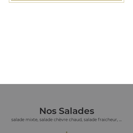
Nos Tacos
tacos l, tacos xl, tacos xxl, ...
+
Nos Salades
salade mixte, salade chèvre chaud, salade fraicheur, ...