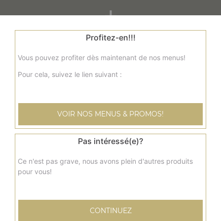
+
Profitez-en!!!
Vous pouvez profiter dès maintenant de nos menus!
Pour cela, suivez le lien suivant :
VOIR NOS MENUS & PROMOS!
Nos Panuzzo
panuzzo jambon, panuzzo poulet, panuzzo kebab, ...
Pas intéressé(e)?
+
Ce n'est pas grave, nous avons plein d'autres produits
pour vous!
CONTINUEZ