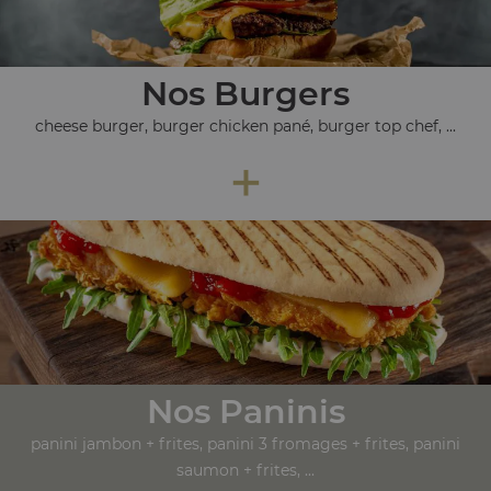
Nos Burgers
cheese burger, burger chicken pané, burger top chef, ...
+
Nos Paninis
panini jambon + frites, panini 3 fromages + frites, panini
saumon + frites, ...