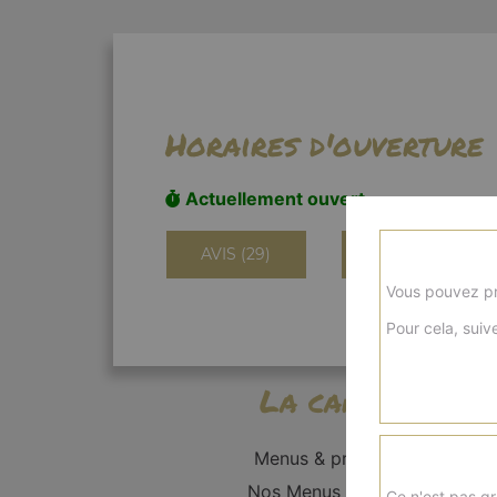
Horaires d'ouverture
Actuellement ouvert
AVIS (29)
INFORMATIONS
Vous pouvez pr
Pour cela, suive
La carte
Menus & promos
Nos Menus Enfant
Ce n'est pas gr