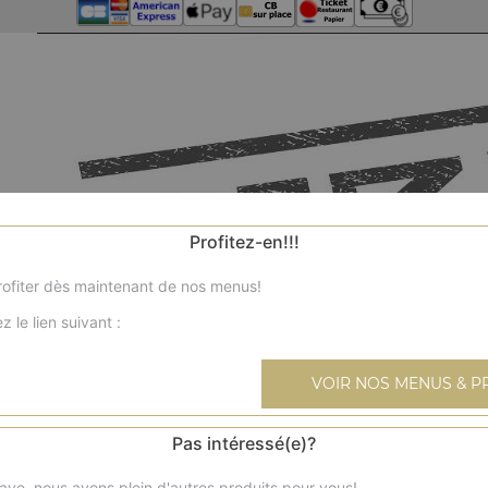
Profitez-en!!!
ofiter dès maintenant de nos menus!
z le lien suivant :
VOIR NOS MENUS & P
Pas intéressé(e)?
ave, nous avons plein d'autres produits pour vous!