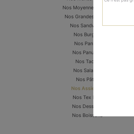
Nos Moyennes Pizzas
Nos Grandes Pizzas
Nos Sandwichs
Nos Burgers
Nos Paninis
Nos Panuzzo
Nos Tacos
Nos Salades
Nos Pâtes
Nos Assiettes
Nos Tex Mex
Nos Desserts
Nos Boissons