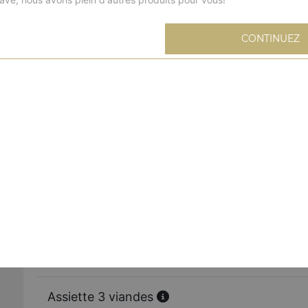
CONTINUEZ
Assiette kebab
Salade, tomates, oignons, frites, sauce au choix
Assiette brochette de poulet
Salade, tomates, oignons, frites, sauce au choix
Assiette côtelette d'agneau
Salade, tomates, oignons, frites, sauce au choix
Assiette merguez
Salade, tomates, oignons, frites, sauce au choix
Assiette 3 viandes