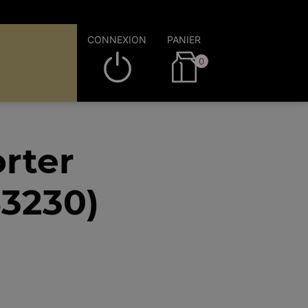
CONNEXION
PANIER
0
rter
53230)