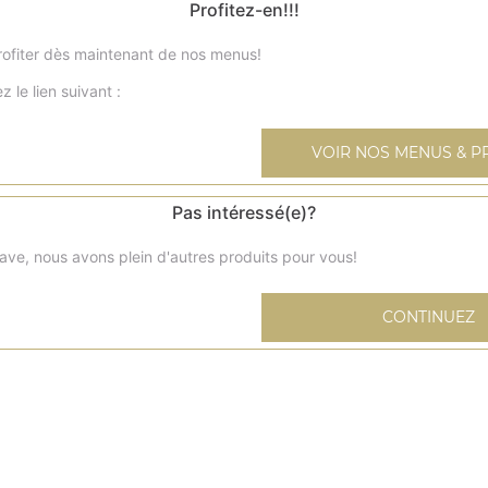
Profitez-en!!!
ofiter dès maintenant de nos menus!
z le lien suivant :
Coca cola 33 cl
VOIR NOS MENUS & P
Coca zéro 33 cl
Pas intéressé(e)?
ave, nous avons plein d'autres produits pour vous!
Coca cherry 33 cl
CONTINUEZ
Fanta 33 cl
Oasis 33 cl