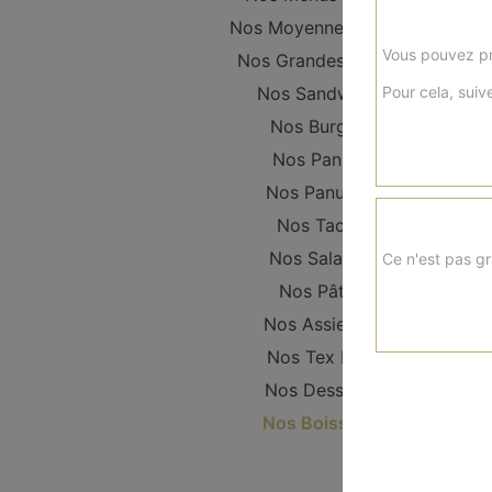
Nos Moyennes Pizzas
Vous pouvez pr
Nos Grandes Pizzas
Pour cela, suive
Nos Sandwichs
Nos Burgers
Nos Paninis
Nos Panuzzo
Nos Tacos
Nos Salades
Ce n'est pas gr
Nos Pâtes
Nos Assiettes
Nos Tex Mex
Nos Desserts
Nos Boissons