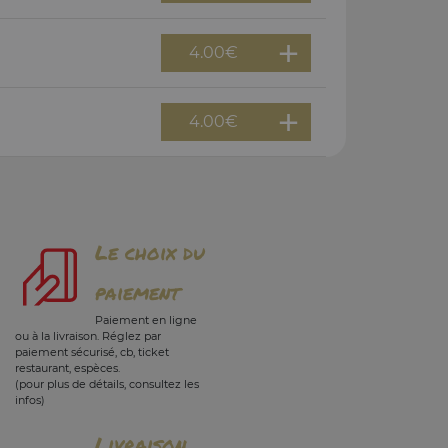
4.00
€
4.00
€
Le choix du
paiement
Paiement en ligne
ou à la livraison. Réglez par
paiement sécurisé, cb, ticket
restaurant, espèces.
(pour plus de détails, consultez les
infos)
Livraison