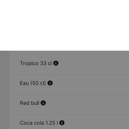
Ice tea 33 cl
Orangina 33 cl
7 up 33 cl
Tropico 33 cl
Eau (50 cl)
Red bull
Coca cola 1.25 l