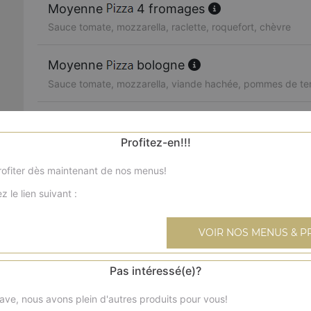
Moyenne
4 fromages
Sauce tomate, mozzarella, raclette, roquefort, chèvre
Moyenne
bologne
Sauce tomate, mozzarella, viande hachée, pommes de te
Moyenne
marina
Sauce tomate, mozzarella, cocktail de fruits de mer, citron
Profitez-en!!!
ofiter dès maintenant de nos menus!
Moyenne
paparazzi
z le lien suivant :
Sauce tomate, mozzarella, jambon, viande hachée, poulet
VOIR NOS MENUS & P
Moyenne
végétarienne
Sauce tomate, mozzarella, champignons, oignons, poivron
tomates fraîches
Pas intéressé(e)?
ave, nous avons plein d'autres produits pour vous!
Moyenne
calzone