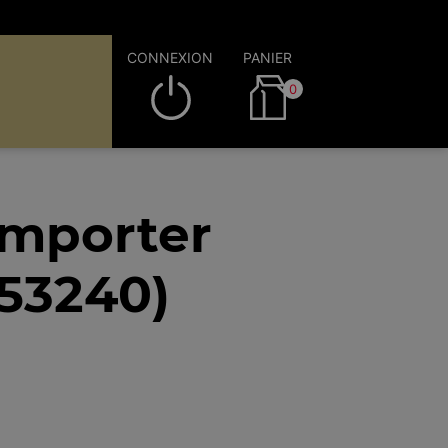
CONNEXION
PANIER
0
emporter
(53240)