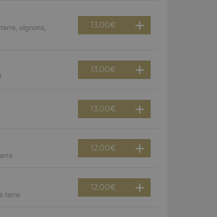
13.00
€
erre, oignons,
13.00
€
f
13.00
€
12.00
€
erre
12.00
€
e terre