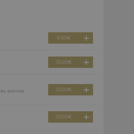
9.50
€
13.00
€
13.00
€
es, poivrons
13.00
€