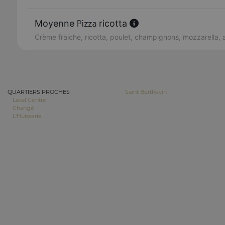
Moyenne
ricotta
Crème fraiche, ricotta, poulet, champignons, mozzarella,
QUARTIERS PROCHES
Saint Berthevin
Laval Centre
Changé
L'Huisserie