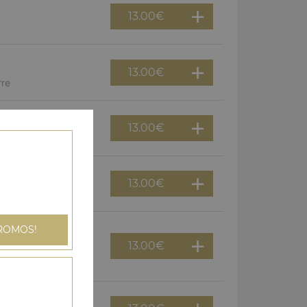
13.00
€
13.00
€
rre
13.00
€
, persillade
13.00
€
, chorizo
ROMOS!
13.00
€
s, aubergine,