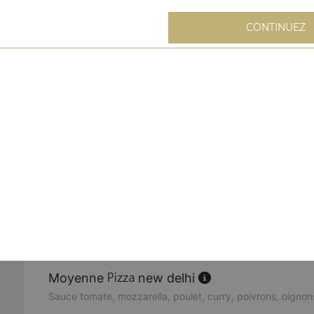
Sauce tomate, mozzarella, jambon, oeuf
CONTINUEZ
Moyenne
florencia
Sauce tomate, mozzarella, viande hachée, merguez, chori
Moyenne
napolitaine
Sauce tomate, mozzarella, câpres, anchois, olives
Moyenne
paysanne
Sauce tomate, mozzarella, lardons, pommes de terre, oeu
Moyenne
kebab
Sauce tomate, mozzarella, kebab, tomates fraîches, oign
Moyenne
new delhi
Sauce tomate, mozzarella, poulet, curry, poivrons, oignon