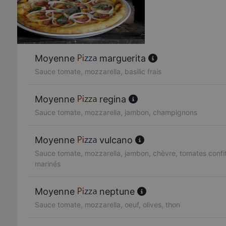
Moyenne
marguerita
Sauce tomate, mozzarella, basilic frais
Moyenne
regina
Sauce tomate, mozzarella, jambon, champignons
Moyenne
vulcano
Sauce tomate, mozzarella, jambon, chèvre, tomates confit
marinés
Moyenne
neptune
Sauce tomate, mozzarella, oeuf, olives, thon