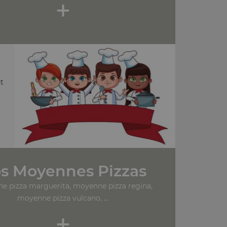
+
t
s Moyennes Pizzas
e pizza marguerita, moyenne pizza regina,
moyenne pizza vulcano, ...
+