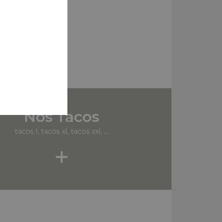
Nos Tacos
tacos l, tacos xl, tacos xxl, ...
+