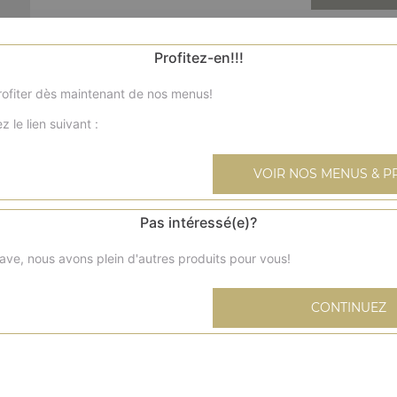
Nos Burgers
Profitez-en!!!
cheese burger, burger chicken pané, burger top chef, ...
ofiter dès maintenant de nos menus!
+
z le lien suivant :
VOIR NOS MENUS & P
Pas intéressé(e)?
panini jam
ave, nous avons plein d'autres produits pour vous!
CONTINUEZ