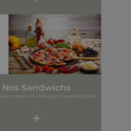
Nos Sandwichs
exico, sandwich montagnard, sandwich spice,
...
+