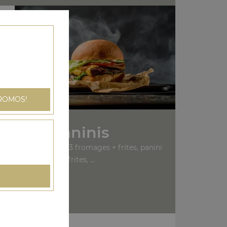
ROMOS!
Nos Paninis
bon + frites, panini 3 fromages + frites, panini
saumon + frites, ...
+