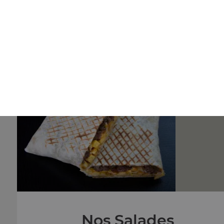
Nos Panuzzo
panuzzo jambon, panuzzo poulet, panuzzo kebab, ...
+
Nos Salades