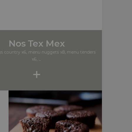
Nos Tex Mex
s country x6, menu nuggets x8, menu tenders
x6, ...
+