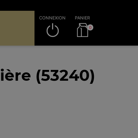
CONNEXION
PANIER
0
ière (53240)