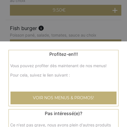
au choix
9.50
€
Fish burger
Poisson pané, salade, tomates, sauce au choix
6.00
€
Profitez-en!!!
Double fish burger
Vous pouvez profiter dès maintenant de nos menus!
2 poissons panés, salade, tomates, sauce au choix
Pour cela, suivez le lien suivant :
7.50
€
Menu cheese burger
VOIR NOS MENUS & PROMOS!
Steak, cheddar fondu, salade, tomate, sauce au choix +
frites + 1 boisson 33 cl
Pas intéressé(e)?
8.50
€
Ce n'est pas grave, nous avons plein d'autres produits