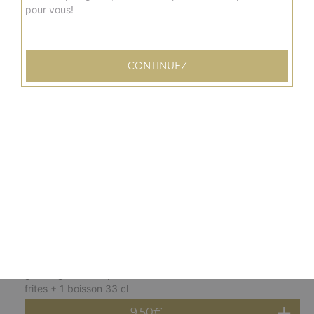
pour vous!
Menu burger chicken pané
Escalope panée, cheddar fondu, salade, tomate, sauce
au choix + frites + 1 boisson 33 cl
CONTINUEZ
8.50
€
Menu burger top chef
Steak, bacon de dinde, salade, tomate, oignon frits,
oeufs à cheval, boursin, sauce au choix + frites + 1
boisson 33 cl
10.50
€
Menu burger végétarien
Salade, tomate, oignons frits, poivron grillé, courgette
grillée, galette de pomme de terre, sauce au choix +
frites + 1 boisson 33 cl
9.50
€