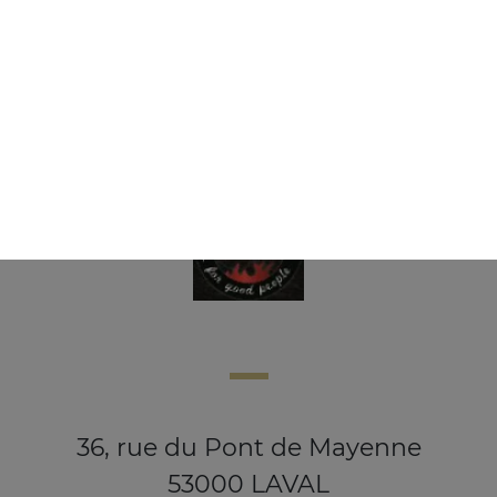
Glace ben & jerry's 500 ml
8.00
€
36, rue du Pont de Mayenne
53000 LAVAL