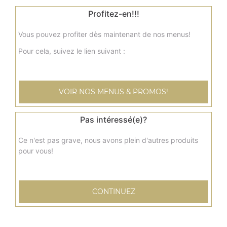
3.00
€
Profitez-en!!!
Fondant au chocolat
Vous pouvez profiter dès maintenant de nos menus!
Pour cela, suivez le lien suivant :
3.50
€
Brownie
VOIR NOS MENUS & PROMOS!
3.00
€
Pas intéressé(e)?
Tiramisu
Ce n'est pas grave, nous avons plein d'autres produits
pour vous!
4.00
€
Glace ben & jerry's 100 ml
CONTINUEZ
4.00
€