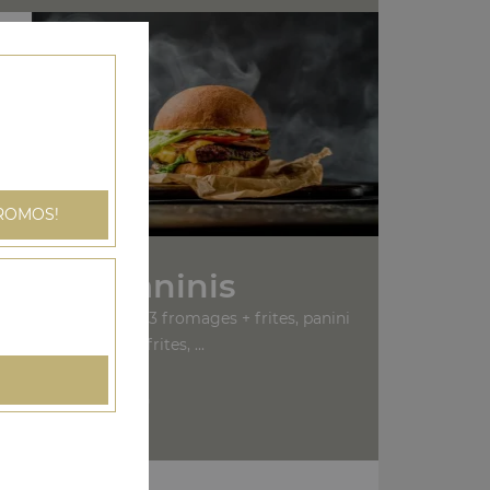
ROMOS!
Nos Paninis
bon + frites, panini 3 fromages + frites, panini
saumon + frites, ...
+