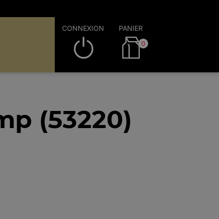
CONNEXION
PANIER
0
mp (53220)