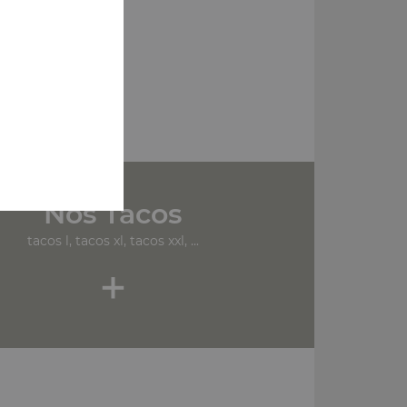
Nos Tacos
tacos l, tacos xl, tacos xxl, ...
+