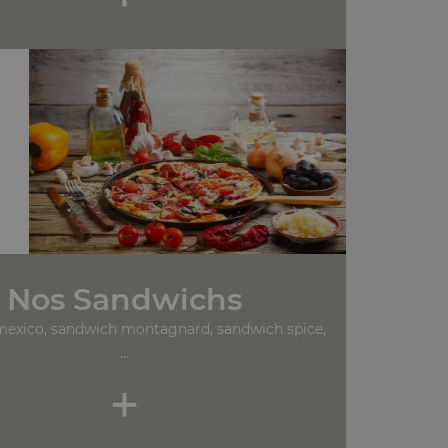
Nos Sandwichs
exico, sandwich montagnard, sandwich spice,
...
+