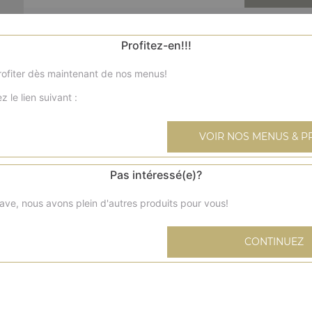
Nos Burgers
Profitez-en!!!
cheese burger, burger chicken pané, burger top chef, ...
ofiter dès maintenant de nos menus!
+
z le lien suivant :
VOIR NOS MENUS & P
Pas intéressé(e)?
panini jam
ave, nous avons plein d'autres produits pour vous!
CONTINUEZ