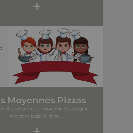
+
t
s Moyennes Pizzas
e pizza marguerita, moyenne pizza regina,
moyenne pizza vulcano, ...
+