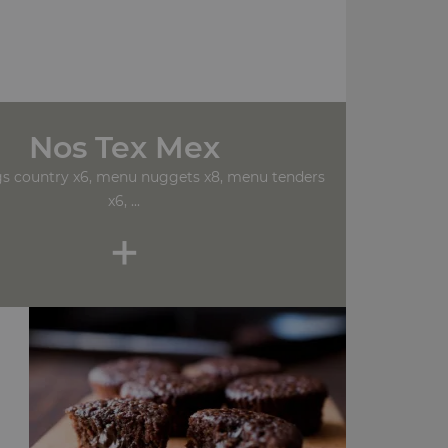
Nos Tex Mex
s country x6, menu nuggets x8, menu tenders
x6, ...
+