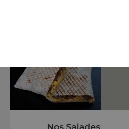
Nos Panuzzo
panuzzo jambon, panuzzo poulet, panuzzo kebab, ...
+
Nos Salades