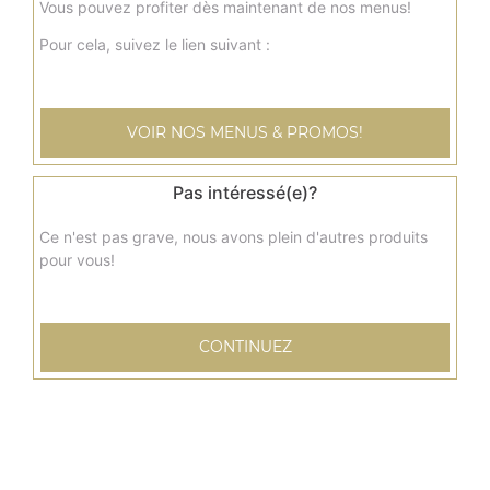
Vous pouvez profiter dès maintenant de nos menus!
2.00
€
Pour cela, suivez le lien suivant :
Orangina 33 cl
VOIR NOS MENUS & PROMOS!
2.00
€
Pas intéressé(e)?
7 up 33 cl
Ce n'est pas grave, nous avons plein d'autres produits
2.00
€
pour vous!
Tropico 33 cl
CONTINUEZ
2.00
€
Eau (50 cl)
1.00
€