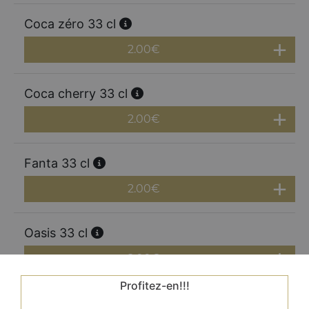
Coca zéro 33 cl
2.00
€
Coca cherry 33 cl
2.00
€
Fanta 33 cl
2.00
€
Oasis 33 cl
2.00
€
Profitez-en!!!
Ice tea 33 cl