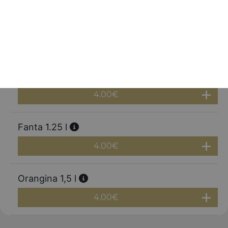
Red bull
3.00
€
Coca cola 1.25 l
4.00
€
Fanta 1.25 l
4.00
€
Orangina 1,5 l
4.00
€