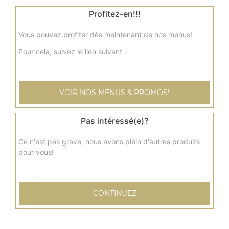
3.00
€
Profitez-en!!!
Fondant au chocolat
Vous pouvez profiter dès maintenant de nos menus!
Pour cela, suivez le lien suivant :
3.50
€
Brownie
VOIR NOS MENUS & PROMOS!
3.00
€
Pas intéressé(e)?
Tiramisu
Ce n'est pas grave, nous avons plein d'autres produits
pour vous!
4.00
€
Glace ben & jerry's 100 ml
CONTINUEZ
4.00
€