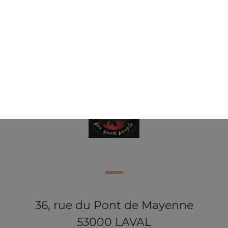
Glace ben & jerry's 500 ml
8.00
€
36, rue du Pont de Mayenne
53000 LAVAL