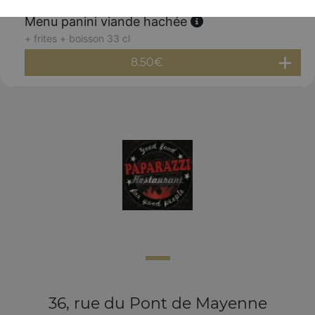
Menu panini viande hachée
+ frites + boisson 33 cl
8.50
€
36, rue du Pont de Mayenne