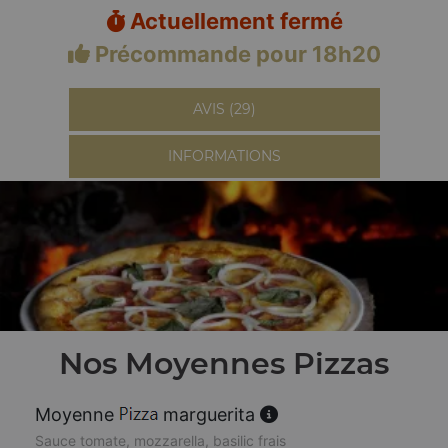
Actuellement fermé
Précommande pour 18h20
AVIS (29)
INFORMATIONS
Nos Moyennes Pizzas
Moyenne
marguerita
Sauce tomate, mozzarella, basilic frais