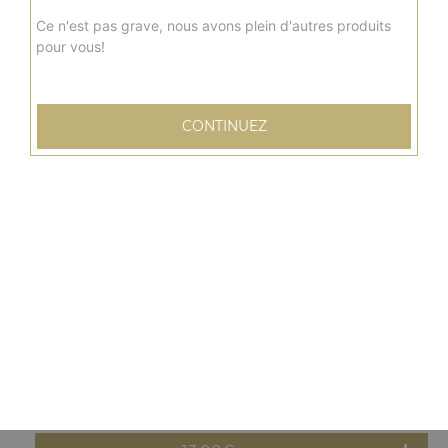
13.00
€
Ce n'est pas grave, nous avons plein d'autres produits
pour vous!
Moyenne
new delhi
Sauce tomate, mozzarella, poulet, curry, poivrons,
CONTINUEZ
oignons
13.00
€
Moyenne
barbecue
Sauce barbecue, mozzarella, viande hachée, pommes de
terre, oignons, tomates fraîches
13.00
€
Moyenne
orientale
Sauce tomate, mozzarella, merguez, poivrons, olives,
oeuf