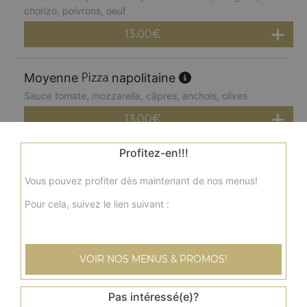
chorizo, poivrons, oeuf
13.00
€
Moyenne
napolitaine
Sauce tomate, mozzarella, câpres, anchois, olives
13.00
€
Profitez-en!!!
Moyenne
paysanne
Vous pouvez profiter dès maintenant de nos menus!
Sauce tomate, mozzarella, lardons, pommes de terre,
oeuf
Pour cela, suivez le lien suivant :
13.00
€
VOIR NOS MENUS & PROMOS!
Moyenne
kebab
Sauce tomate, mozzarella, kebab, tomates fraîches,
oignons
Pas intéressé(e)?