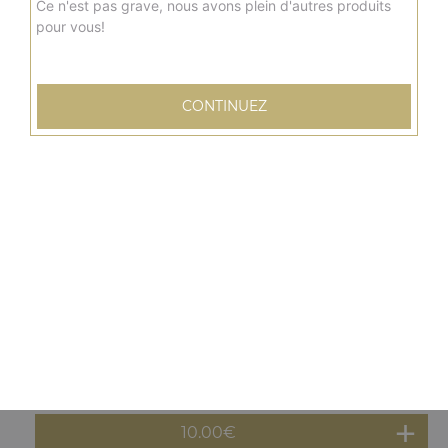
10.00
€
Ce n'est pas grave, nous avons plein d'autres produits
pour vous!
Menu panuzzo poulet
Cheddar, emmental, pistaches, légumes grillés + frites +
CONTINUEZ
boisson 33 cl
10.00
€
Menu panuzzo kebab
Cheddar, emmental, pistaches, légumes grillés + frites +
boisson 33 cl
10.00
€
Menu panuzzo tenders
Cheddar, emmental, pistaches, légumes grillés + frites +
boisson 33 cl
10.00
€