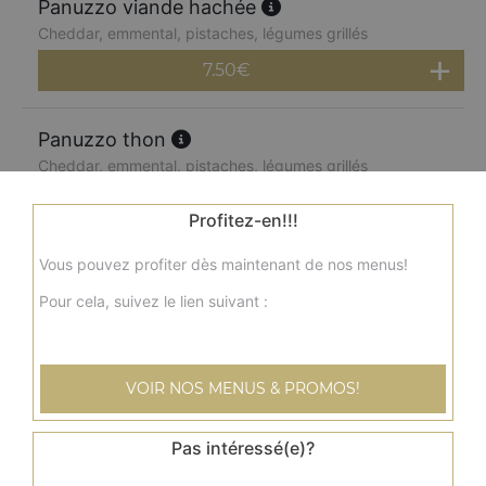
Panuzzo viande hachée
Cheddar, emmental, pistaches, légumes grillés
7.50
€
Panuzzo thon
Cheddar, emmental, pistaches, légumes grillés
7.50
€
Profitez-en!!!
Vous pouvez profiter dès maintenant de nos menus!
Panuzzo saumon
Cheddar, emmental, pistaches, légumes grillés
Pour cela, suivez le lien suivant :
7.50
€
VOIR NOS MENUS & PROMOS!
Menu panuzzo jambon
Cheddar, emmental, pistaches, légumes grillés + frites +
Pas intéressé(e)?
boisson 33 cl