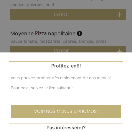
chorizo, poivrons, oeuf
13.00
€
Moyenne
napolitaine
Sauce tomate, mozzarella, câpres, anchois, olives
13.00
€
Profitez-en!!!
Moyenne
paysanne
Vous pouvez profiter dès maintenant de nos menus!
Sauce tomate, mozzarella, lardons, pommes de terre,
oeuf
Pour cela, suivez le lien suivant :
13.00
€
VOIR NOS MENUS & PROMOS!
Moyenne
kebab
Sauce tomate, mozzarella, kebab, tomates fraîches,
oignons
Pas intéressé(e)?