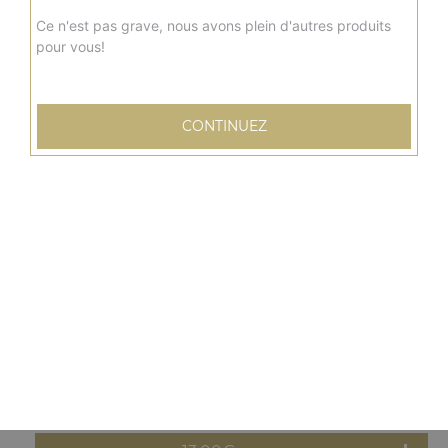
13.00
€
Ce n'est pas grave, nous avons plein d'autres produits
pour vous!
Moyenne
new delhi
Sauce tomate, mozzarella, poulet, curry, poivrons,
CONTINUEZ
oignons
13.00
€
Moyenne
barbecue
Sauce barbecue, mozzarella, viande hachée, pommes de
terre, oignons, tomates fraîches
13.00
€
Moyenne
orientale
Sauce tomate, mozzarella, merguez, poivrons, olives,
oeuf