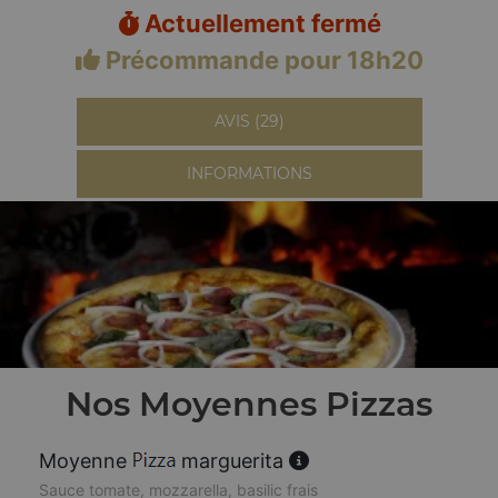
Actuellement fermé
Précommande pour 18h20
AVIS (29)
INFORMATIONS
Nos Moyennes Pizzas
Moyenne
marguerita
Sauce tomate, mozzarella, basilic frais