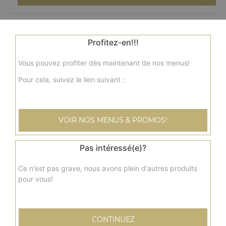
Assiette brochette de poulet
Salade, tomates, oignons, frites, sauce au choix
Profitez-en!!!
11.50
€
Vous pouvez profiter dès maintenant de nos menus!
Pour cela, suivez le lien suivant :
Assiette côtelette d'agneau
Salade, tomates, oignons, frites, sauce au choix
12.00
€
VOIR NOS MENUS & PROMOS!
Pas intéressé(e)?
Assiette merguez
Salade, tomates, oignons, frites, sauce au choix
Ce n'est pas grave, nous avons plein d'autres produits
pour vous!
11.00
€
Assiette 3 viandes
CONTINUEZ
Salade, tomates, oignons, frites, sauce au choix