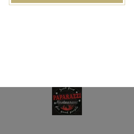
15.00
€
Assiette paparazzi
Surprise du chef pour 2 personnes, salade, tomates,
oignons, frites, sauce au choix
32.00
€