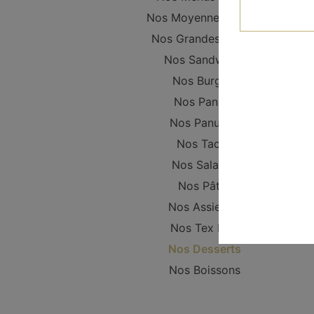
Nos Moyennes Pizzas
Nos Grandes Pizzas
Nos Sandwichs
Nos Burgers
Nos Paninis
Nos Panuzzo
Nos Tacos
Nos Salades
Nos Pâtes
Nos Assiettes
Nos Tex Mex
Nos Desserts
Nos Boissons