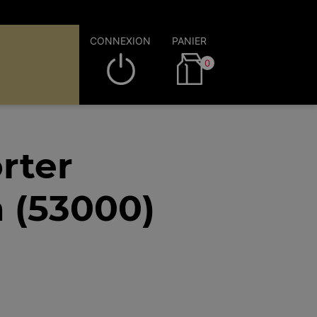
CONNEXION
PANIER
0
rter
n (53000)