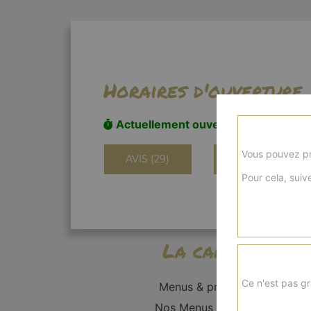
Horaires d'ouverture
Actuellement ouvert
Vous pouvez pr
AVIS (29)
INFORMATIONS
Pour cela, suive
La carte
Ce n'est pas gr
Menus & promos
Nos Menus Enfant