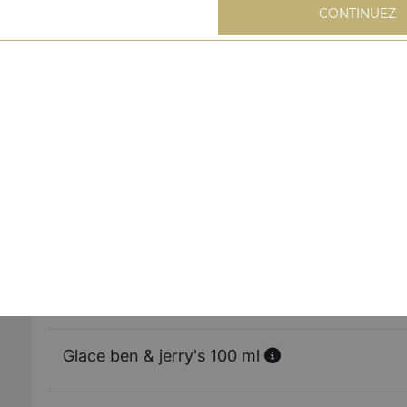
CONTINUEZ
Tarte au daim
Fondant au chocolat
Brownie
Tiramisu
Glace ben & jerry's 100 ml