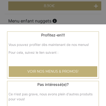
8.90
€
Menu enfant nuggets
Nuggets x8, 1 frites, 1 jus, 1 jouet
8.90
€
Profitez-en!!!
Vous pouvez profiter dès maintenant de nos menus!
Menu enfant
Pour cela, suivez le lien suivant :
1 pizza jambon fromage, 1 frites, 1 jus, 1 jouet
8.90
€
VOIR NOS MENUS & PROMOS!
Pas intéressé(e)?
Ce n'est pas grave, nous avons plein d'autres produits
pour vous!