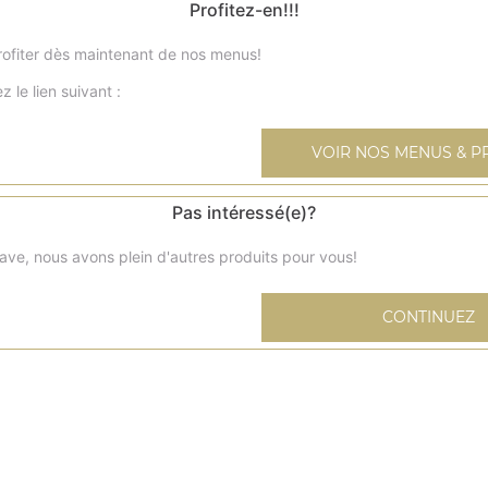
Profitez-en!!!
ofiter dès maintenant de nos menus!
z le lien suivant :
Coca cola 33 cl
VOIR NOS MENUS & P
Coca zéro 33 cl
Pas intéressé(e)?
ave, nous avons plein d'autres produits pour vous!
Coca cherry 33 cl
CONTINUEZ
Fanta 33 cl
Oasis 33 cl