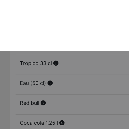
Ice tea 33 cl
Orangina 33 cl
7 up 33 cl
Tropico 33 cl
Eau (50 cl)
Red bull
Coca cola 1.25 l