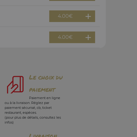
4.00
€
4.00
€
Le choix du
paiement
Paiement en ligne
ou à la livraison. Réglez par
paiement sécurisé, cb, ticket
restaurant, espèces.
(pour plus de détails, consultez les
infos)
Livraison