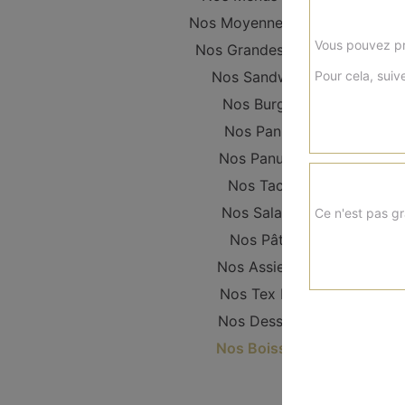
Nos Moyennes Pizzas
Vous pouvez pr
Nos Grandes Pizzas
Pour cela, suive
Nos Sandwichs
Nos Burgers
Nos Paninis
Nos Panuzzo
Nos Tacos
Nos Salades
Ce n'est pas gr
Nos Pâtes
Nos Assiettes
Nos Tex Mex
Nos Desserts
Nos Boissons