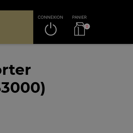
CONNEXION
PANIER
0
rter
53000)