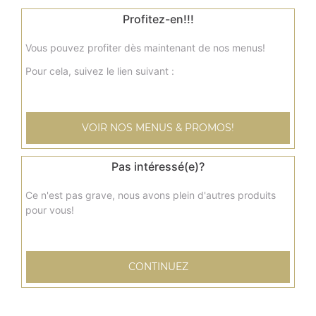
3.00
€
Profitez-en!!!
Fondant au chocolat
Vous pouvez profiter dès maintenant de nos menus!
Pour cela, suivez le lien suivant :
3.50
€
Brownie
VOIR NOS MENUS & PROMOS!
3.00
€
Pas intéressé(e)?
Tiramisu
Ce n'est pas grave, nous avons plein d'autres produits
pour vous!
4.00
€
Glace ben & jerry's 100 ml
CONTINUEZ
4.00
€