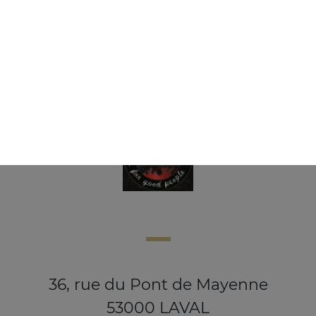
Glace ben & jerry's 500 ml
8.00
€
36, rue du Pont de Mayenne
53000 LAVAL