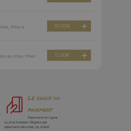
10.00
€
oix, frites à
12.50
€
es au choix, frites
Le choix du
paiement
Paiement en ligne
ou à la livraison. Réglez par
paiement sécurisé, cb, ticket