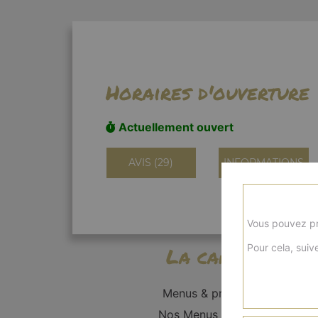
Horaires d'ouverture
Actuellement ouvert
AVIS (29)
INFORMATIONS
Vous pouvez pr
Pour cela, suive
La carte
Menus & promos
Nos Menus Enfant