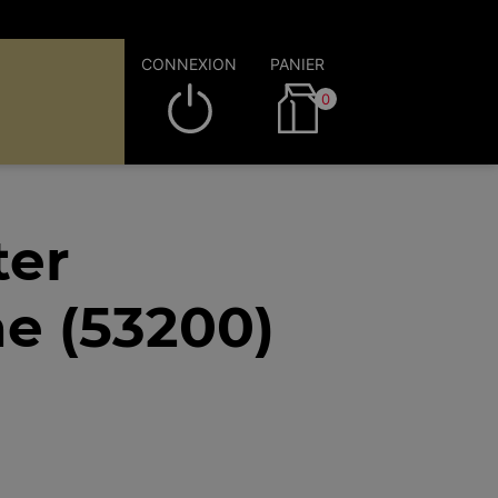
CONNEXION
PANIER
0
ter
e (53200)