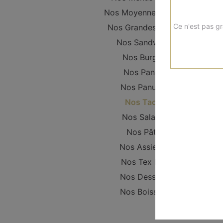
Nos Moyennes Pizzas
Ce n'est pas gr
Nos Grandes Pizzas
Nos Sandwichs
Nos Burgers
Nos Paninis
Nos Panuzzo
Nos Tacos
Nos Salades
Nos Pâtes
Nos Assiettes
Nos Tex Mex
Nos Desserts
Nos Boissons