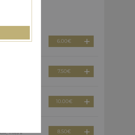
6.00
€
ix, frites à
7.50
€
oix, frites à
10.00
€
es au choix, frites
8.50
€
ix, frites à