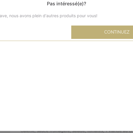
Pas intéressé(e)?
ave, nous avons plein d'autres produits pour vous!
CONTINUEZ
Tacos l
Galette, sauce fromagère, salade, tomates, 1 viande au cho
l'intérieur, sauce au choix
Tacos xl
Galette, sauce fromagère, salade, tomates, 2 viandes au ch
l'intérieur, sauce au choix
Tacos xxl
Double galette, sauce fromagère, salade, tomates, 3 viand
à l'intérieur, sauce au choix
Menu tacos l
Galette, sauce fromagère, salade, tomates, 1 viande au cho