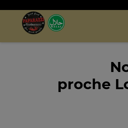
No
proche L