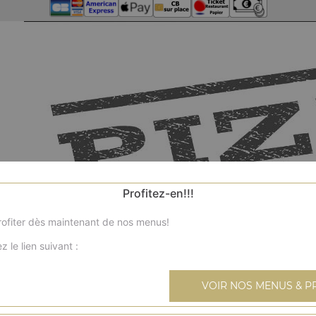
Profitez-en!!!
ofiter dès maintenant de nos menus!
z le lien suivant :
VOIR NOS MENUS & P