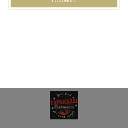
CONTINUEZ
Assiette 3 viandes
Salade, tomates, oignons, frites, sauce au choix
15.00
€
Assiette paparazzi
Surprise du chef pour 2 personnes, salade, tomates,
oignons, frites, sauce au choix
32.00
€