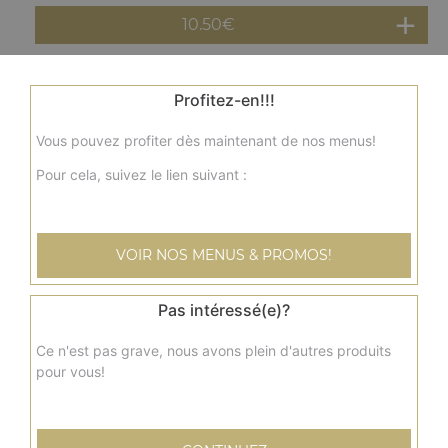
10.50
€
Assiette brochette de poulet
Profitez-en!!!
Salade, tomates, oignons, frites, sauce au choix
Vous pouvez profiter dès maintenant de nos menus!
11.50
€
Pour cela, suivez le lien suivant :
Assiette côtelette d'agneau
Salade, tomates, oignons, frites, sauce au choix
VOIR NOS MENUS & PROMOS!
12.00
€
Pas intéressé(e)?
Assiette merguez
Ce n'est pas grave, nous avons plein d'autres produits
Salade, tomates, oignons, frites, sauce au choix
pour vous!
11.00
€