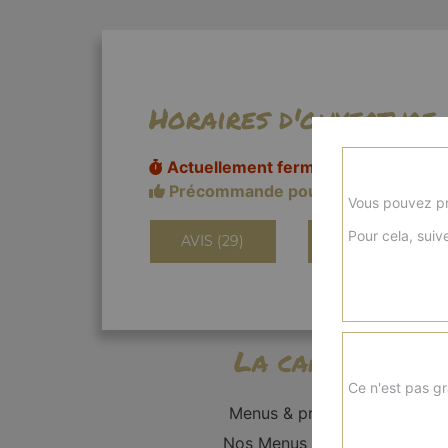
Horaires d'ouverture
Actuellement fermé
Précommande pour 11h20
Vous pouvez pr
Pour cela, suive
AVIS (29)
INFORMATIONS
La carte
Ce n'est pas gr
Menus & promos
Nos Menus Enfant