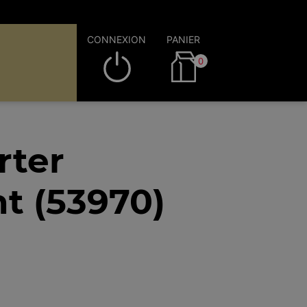
CONNEXION
PANIER
0
rter
nt (53970)