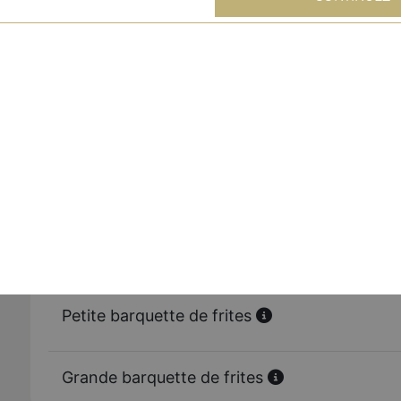
Menu wings country x6
+ frites + boisson 33 cl
Menu nuggets x8
+ frites + boisson 33 cl
Menu tenders x6
+ frites + boisson 33 cl
Petite barquette de frites
Grande barquette de frites