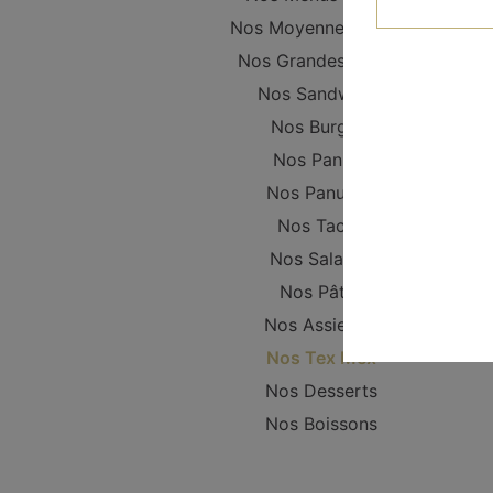
Nos Moyennes Pizzas
Nos Grandes Pizzas
Nos Sandwichs
Nos Burgers
Nos Paninis
Nos Panuzzo
Nos Tacos
Nos Salades
Nos Pâtes
Nos Assiettes
Nos Tex Mex
Nos Desserts
Nos Boissons