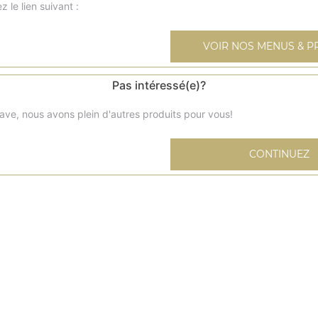
z le lien suivant :
VOIR NOS MENUS & P
Salade mixte
Pas intéressé(e)?
Salade, tomates cerises, concombre
ave, nous avons plein d'autres produits pour vous!
Salade chèvre chaud
CONTINUEZ
Salade, tomates cerises, bricks de chèvre, pommes de ter
Salade fraicheur
Salade, tomates cerises, oeuf, boursin, poulet pané, pom
rissolées
Salade nordique
Salade, tomates cerises, oeuf, saumon, crevettes