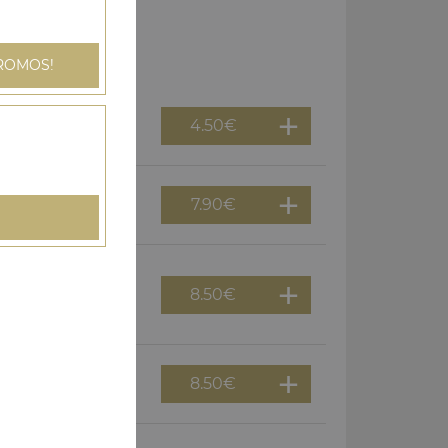
ROMOS!
4.50
€
7.90
€
re rissolées
8.50
€
mes de terre
8.50
€