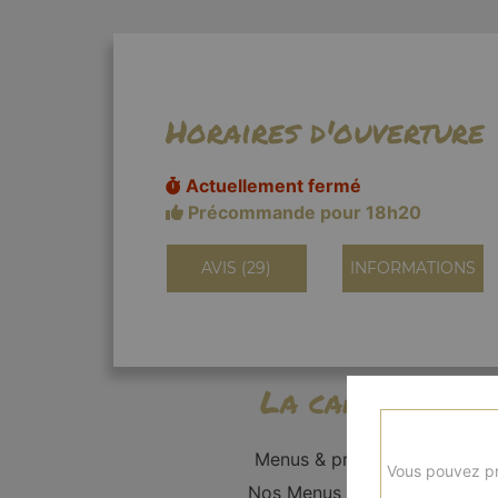
Horaires d'ouverture
Actuellement fermé
Précommande pour 18h20
AVIS (29)
INFORMATIONS
La carte
Menus & promos
Vous pouvez pr
Nos Menus Enfant