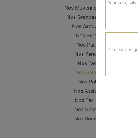
Pour cela, suive
Nos Moyennes Pizzas
Nos Grandes Pizzas
Nos Sandwichs
Nos Burgers
Nos Paninis
Ce n'est pas gr
Nos Panuzzo
Nos Tacos
Nos Salades
Nos Pâtes
Nos Assiettes
Nos Tex Mex
Nos Desserts
Nos Boissons