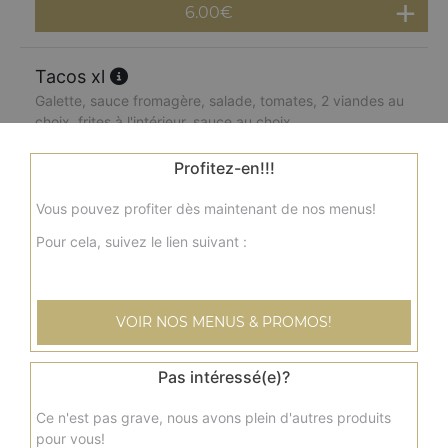
6.00
€
Tacos xl
Galette, sauce fromagère, salade, tomates, 2 viandes au
choix, frites à l'intérieur, sauce au choix
7.50
€
Profitez-en!!!
Vous pouvez profiter dès maintenant de nos menus!
Tacos xxl
Pour cela, suivez le lien suivant :
Double galette, sauce fromagère, salade, tomates, 3
viandes au choix, frites à l'intérieur, sauce au choix
10.00
€
VOIR NOS MENUS & PROMOS!
Menu tacos l
Pas intéressé(e)?
Galette, sauce fromagère, salade, tomates, 1 viande au
choix, frites à l'intérieur, sauce au choix + frites + boisson
Ce n'est pas grave, nous avons plein d'autres produits
33 cl
pour vous!