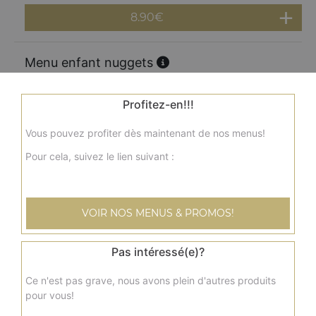
8.90
€
Menu enfant nuggets
Nuggets x8, 1 frites, 1 jus, 1 jouet
8.90
€
Profitez-en!!!
Vous pouvez profiter dès maintenant de nos menus!
Menu enfant
Pour cela, suivez le lien suivant :
1 pizza jambon fromage, 1 frites, 1 jus, 1 jouet
8.90
€
VOIR NOS MENUS & PROMOS!
Pas intéressé(e)?
Ce n'est pas grave, nous avons plein d'autres produits
pour vous!