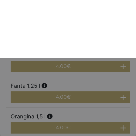
1.00
€
Red bull
3.00
€
Coca cola 1.25 l
4.00
€
Fanta 1.25 l
4.00
€
Orangina 1,5 l
4.00
€