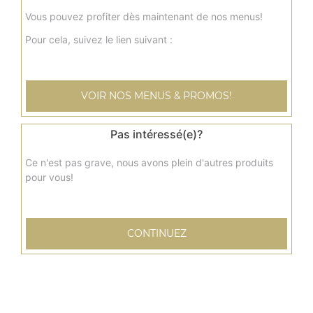
Ice tea 33 cl
Vous pouvez profiter dès maintenant de nos menus!
Pour cela, suivez le lien suivant :
2.00
€
Orangina 33 cl
VOIR NOS MENUS & PROMOS!
2.00
€
Pas intéressé(e)?
7 up 33 cl
Ce n'est pas grave, nous avons plein d'autres produits
pour vous!
2.00
€
Tropico 33 cl
CONTINUEZ
2.00
€
Eau (50 cl)