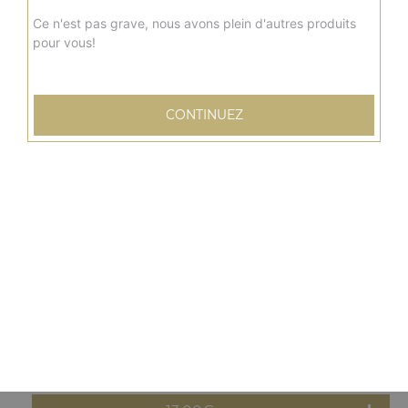
13.00
€
Ce n'est pas grave, nous avons plein d'autres produits
pour vous!
Moyenne
new delhi
Sauce tomate, mozzarella, poulet, curry, poivrons,
CONTINUEZ
oignons
13.00
€
Moyenne
barbecue
Sauce barbecue, mozzarella, viande hachée, pommes de
terre, oignons, tomates fraîches
13.00
€
Moyenne
orientale
Sauce tomate, mozzarella, merguez, poivrons, olives,
oeuf