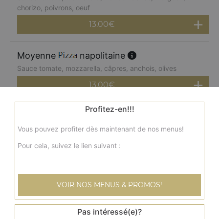
chorizo, poivrons, oeuf
13.00
€
Moyenne
napolitaine
Sauce tomate, mozzarella, câpres, anchois, olives
13.00
€
Profitez-en!!!
Moyenne
paysanne
Vous pouvez profiter dès maintenant de nos menus!
Sauce tomate, mozzarella, lardons, pommes de terre,
oeuf
Pour cela, suivez le lien suivant :
13.00
€
VOIR NOS MENUS & PROMOS!
Moyenne
kebab
Sauce tomate, mozzarella, kebab, tomates fraîches,
oignons
Pas intéressé(e)?