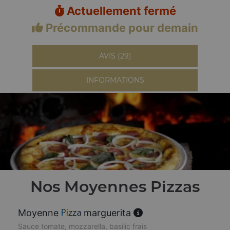
Actuellement fermé
Précommande pour demain
AVIS (29)
INFORMATIONS
Nos Moyennes Pizzas
Moyenne
marguerita
Sauce tomate, mozzarella, basilic frais