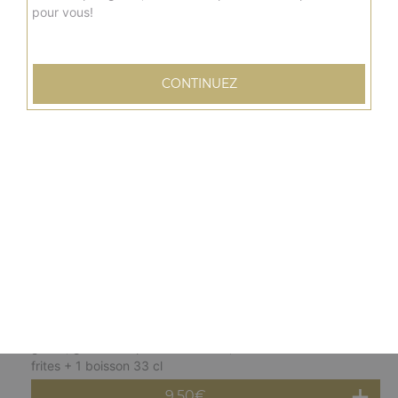
pour vous!
Menu burger chicken pané
Escalope panée, cheddar fondu, salade, tomate, sauce
au choix + frites + 1 boisson 33 cl
CONTINUEZ
8.50
€
Menu burger top chef
Steak, bacon de dinde, salade, tomate, oignon frits,
oeufs à cheval, boursin, sauce au choix + frites + 1
boisson 33 cl
10.50
€
Menu burger végétarien
Salade, tomate, oignons frits, poivron grillé, courgette
grillée, galette de pomme de terre, sauce au choix +
frites + 1 boisson 33 cl
9.50
€