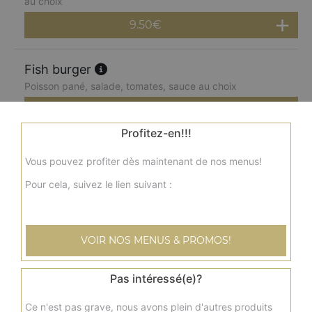
au choix
9.50
€
Fish burger
Poisson pané, salade, tomates, sauce au choix
6.00
€
Profitez-en!!!
Double fish burger
Vous pouvez profiter dès maintenant de nos menus!
2 poissons panés, salade, tomates, sauce au choix
Pour cela, suivez le lien suivant :
7.50
€
Menu cheese burger
VOIR NOS MENUS & PROMOS!
Steak, cheddar fondu, salade, tomate, sauce au choix +
frites + 1 boisson 33 cl
Pas intéressé(e)?
8.50
€
Ce n'est pas grave, nous avons plein d'autres produits