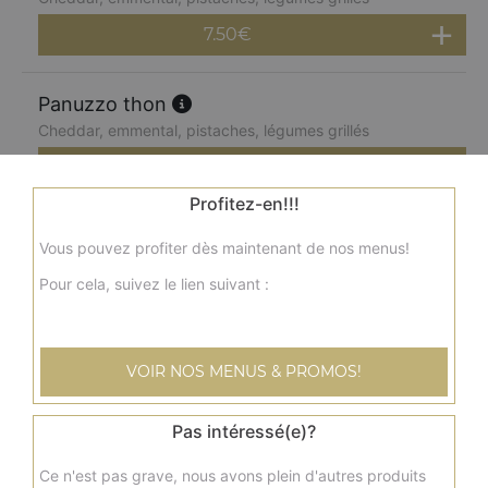
7.50
€
Panuzzo thon
Cheddar, emmental, pistaches, légumes grillés
7.50
€
Profitez-en!!!
Panuzzo saumon
Vous pouvez profiter dès maintenant de nos menus!
Cheddar, emmental, pistaches, légumes grillés
Pour cela, suivez le lien suivant :
7.50
€
Menu panuzzo jambon
VOIR NOS MENUS & PROMOS!
Cheddar, emmental, pistaches, légumes grillés + frites +
boisson 33 cl
Pas intéressé(e)?
10.00
€
Ce n'est pas grave, nous avons plein d'autres produits