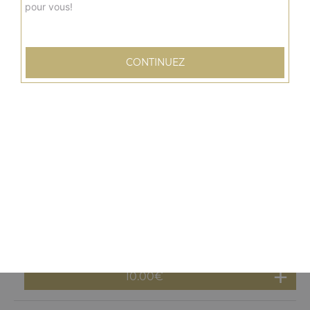
pour vous!
Menu panuzzo poulet
Cheddar, emmental, pistaches, légumes grillés + frites +
boisson 33 cl
CONTINUEZ
10.00
€
Menu panuzzo kebab
Cheddar, emmental, pistaches, légumes grillés + frites +
boisson 33 cl
10.00
€
Menu panuzzo tenders
Cheddar, emmental, pistaches, légumes grillés + frites +
boisson 33 cl
10.00
€