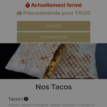
Actuellement fermé
Précommande pour 11h20
AVIS (29)
INFORMATIONS
Nos Tacos
Tacos l
Galette, sauce fromagère, salade, tomates, 1 viande au