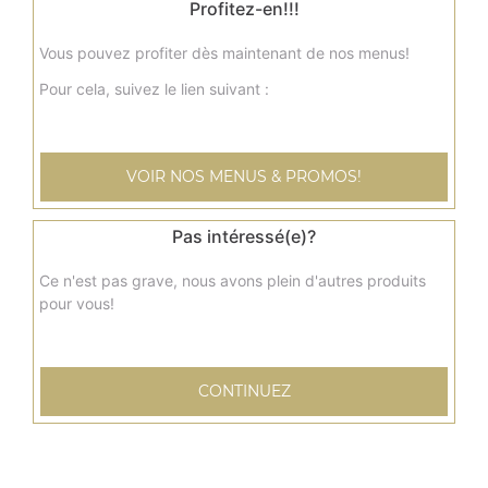
Profitez-en!!!
8.50
€
Vous pouvez profiter dès maintenant de nos menus!
Pour cela, suivez le lien suivant :
Menu nuggets x8
+ frites + boisson 33 cl
7.50
€
VOIR NOS MENUS & PROMOS!
Menu tenders x6
Pas intéressé(e)?
+ frites + boisson 33 cl
Ce n'est pas grave, nous avons plein d'autres produits
8.50
€
pour vous!
Petite barquette de frites
CONTINUEZ
2.00
€
Grande barquette de frites