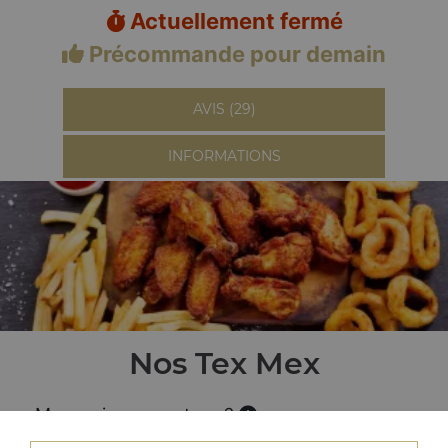
Actuellement fermé
Précommande pour demain
AVIS (29)
INFORMATIONS
Nos Tex Mex
Menu wings country x6
+ frites + boisson 33 cl