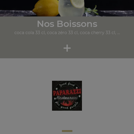
Nos Boissons
coca cola 33 cl, coca zéro 33 cl, coca cherry 33 cl, ...
+