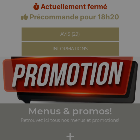
Actuellement fermé
Précommande pour 18h20
AVIS (29)
INFORMATIONS
Menus & promos!
Retrouvez ici tous nos menus et promotions!
+