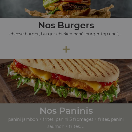
Nos Burgers
cheese burger, burger chicken pané, burger top chef, ...
+
Nos Paninis
panini jambon + frites, panini 3 fromages + frites, panini
saumon + frites, ...