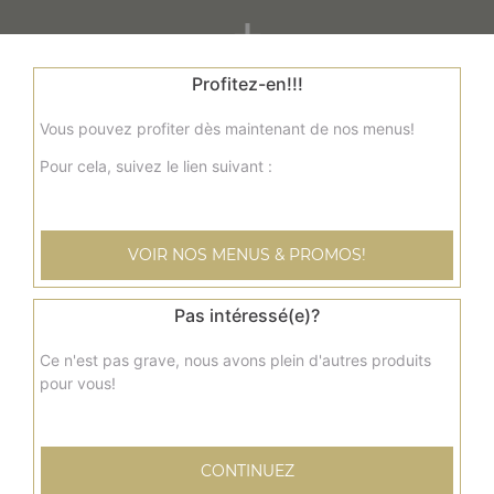
+
Profitez-en!!!
Vous pouvez profiter dès maintenant de nos menus!
Pour cela, suivez le lien suivant :
VOIR NOS MENUS & PROMOS!
Nos Panuzzo
panuzzo jambon, panuzzo poulet, panuzzo kebab, ...
Pas intéressé(e)?
+
Ce n'est pas grave, nous avons plein d'autres produits
pour vous!
CONTINUEZ