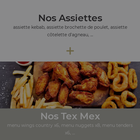
Nos Assiettes
assiette kebab, assiette brochette de poulet, assiette
côtelette d'agneau, ...
+
Nos Tex Mex
menu wings country x6, menu nuggets x8, menu tenders
x6, ...