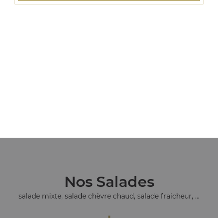
Nos Tacos
tacos l, tacos xl, tacos xxl, ...
+
Nos Salades
salade mixte, salade chèvre chaud, salade fraicheur, ...