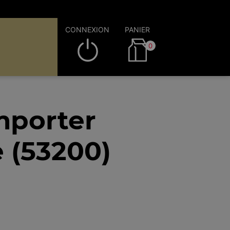
CONNEXION
PANIER
0
mporter
 (53200)