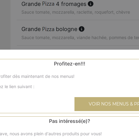
Grande
4 fromages
Sauce tomate, mozzarella, raclette, roquefort, chèvre
Grande
bologne
Sauce tomate, mozzarella, viande hachée, pommes de te
Grande
marina
Sauce tomate, mozzarella, cocktail de fruits de mer, citron
Profitez-en!!!
ofiter dès maintenant de nos menus!
Grande
paparazzi
z le lien suivant :
Sauce tomate, mozzarella, jambon, viande hachée, poulet
VOIR NOS MENUS & P
Grande
végétarienne
Sauce tomate, mozzarella, champignons, oignons, poivron
tomates fraîches
Pas intéressé(e)?
ave, nous avons plein d'autres produits pour vous!
Grande
calzone souflée