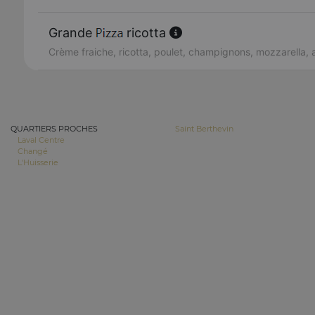
Grande
ricotta
Crème fraiche, ricotta, poulet, champignons, mozzarella,
QUARTIERS PROCHES
Saint Berthevin
Laval Centre
Changé
L'Huisserie