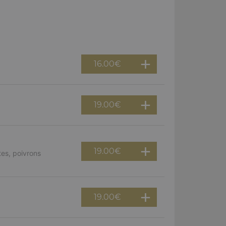
16.00
€
19.00
€
19.00
€
es, poivrons
19.00
€