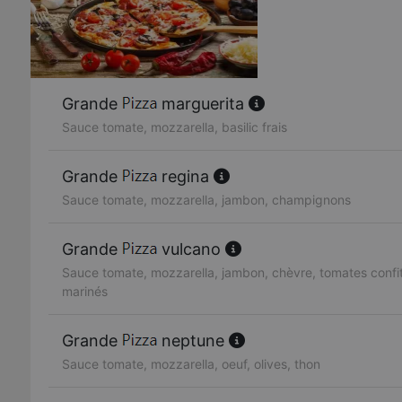
Grande
marguerita
Sauce tomate, mozzarella, basilic frais
Grande
regina
Sauce tomate, mozzarella, jambon, champignons
Grande
vulcano
Sauce tomate, mozzarella, jambon, chèvre, tomates confit
marinés
Grande
neptune
Sauce tomate, mozzarella, oeuf, olives, thon