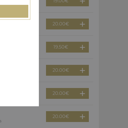
19.00
€
20.00
€
zo, poivrons, oeuf
19.50
€
20.00
€
f
20.00
€
ons
20.00
€
s