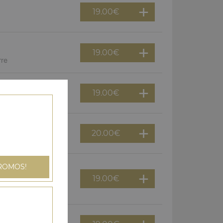
19.00
€
19.00
€
rre
19.00
€
, persillade
20.00
€
, chorizo
ROMOS!
19.00
€
s, aubergine,