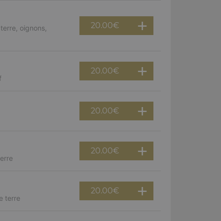
20.00
€
erre, oignons,
20.00
€
f
20.00
€
20.00
€
erre
20.00
€
e terre