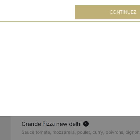
Sauce tomate, mozzarella, jambon, oeuf
CONTINUEZ
Grande
florencia
Sauce tomate, mozzarella, viande hachée, merguez, chori
Grande
napolitaine
Sauce tomate, mozzarella, câpres, anchois, olives
Grande
paysanne
Sauce tomate, mozzarella, lardons, pommes de terre, oeu
Grande
kebab
Sauce tomate, mozzarella, kebab, tomates fraîches, oign
Grande
new delhi
Sauce tomate, mozzarella, poulet, curry, poivrons, oignon