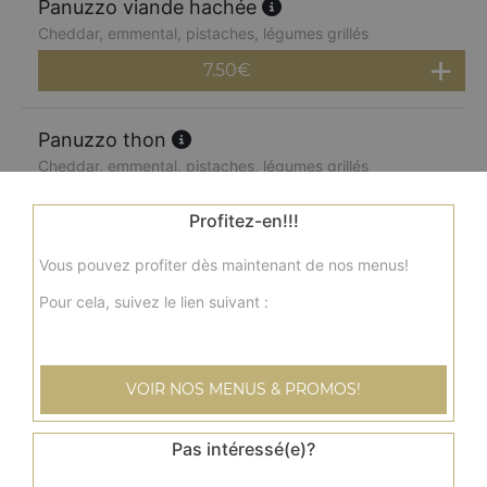
Panuzzo viande hachée
Cheddar, emmental, pistaches, légumes grillés
7.50
€
Panuzzo thon
Cheddar, emmental, pistaches, légumes grillés
7.50
€
Profitez-en!!!
Vous pouvez profiter dès maintenant de nos menus!
Panuzzo saumon
Cheddar, emmental, pistaches, légumes grillés
Pour cela, suivez le lien suivant :
7.50
€
VOIR NOS MENUS & PROMOS!
Menu panuzzo jambon
Cheddar, emmental, pistaches, légumes grillés + frites +
Pas intéressé(e)?
boisson 33 cl