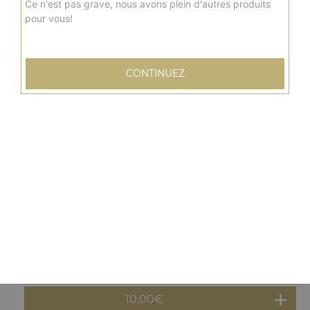
10.00
€
Ce n'est pas grave, nous avons plein d'autres produits
pour vous!
Menu panuzzo poulet
Cheddar, emmental, pistaches, légumes grillés + frites +
CONTINUEZ
boisson 33 cl
10.00
€
Menu panuzzo kebab
Cheddar, emmental, pistaches, légumes grillés + frites +
boisson 33 cl
10.00
€
Menu panuzzo tenders
Cheddar, emmental, pistaches, légumes grillés + frites +
boisson 33 cl
10.00
€