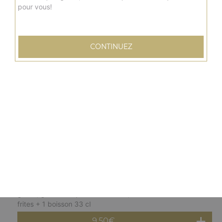
pour vous!
Menu burger chicken pané
Escalope panée, cheddar fondu, salade, tomate, sauce
au choix + frites + 1 boisson 33 cl
CONTINUEZ
8.50
€
Menu burger top chef
Steak, bacon de dinde, salade, tomate, oignon frits,
oeufs à cheval, boursin, sauce au choix + frites + 1
boisson 33 cl
10.50
€
Menu burger végétarien
Salade, tomate, oignons frits, poivron grillé, courgette
grillée, galette de pomme de terre, sauce au choix +
frites + 1 boisson 33 cl
9.50
€