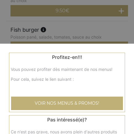
au choix
9.50
€
Fish burger
Poisson pané, salade, tomates, sauce au choix
6.00
€
Profitez-en!!!
Double fish burger
Vous pouvez profiter dès maintenant de nos menus!
2 poissons panés, salade, tomates, sauce au choix
Pour cela, suivez le lien suivant :
7.50
€
Menu cheese burger
VOIR NOS MENUS & PROMOS!
Steak, cheddar fondu, salade, tomate, sauce au choix +
frites + 1 boisson 33 cl
Pas intéressé(e)?
8.50
€
Ce n'est pas grave, nous avons plein d'autres produits