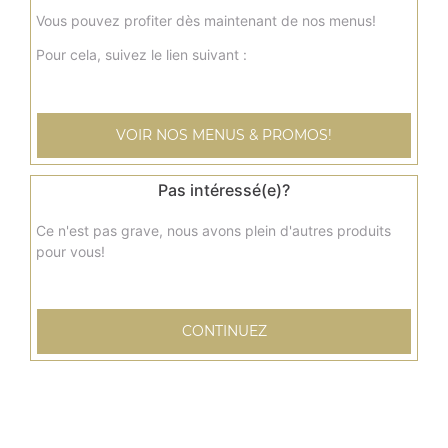
Galette de pommes de terre, salade, tomates, poivrons,
Vous pouvez profiter dès maintenant de nos menus!
aubergines
Pour cela, suivez le lien suivant :
7.00
€
Menu sandwich mexico
VOIR NOS MENUS & PROMOS!
Sauce barbecue, fromage, viande hachée + frites + 1
boisson 33 cl
Pas intéressé(e)?
10.00
€
Ce n'est pas grave, nous avons plein d'autres produits
pour vous!
Menu sandwich montagnard
Crème fraîche, fromage, pommes de terre, jambon +
frites + 1 boisson 33 cl
CONTINUEZ
10.00
€
Menu sandwich spice
Sauce chili, poivrons, viande hachée, tomate, olives +