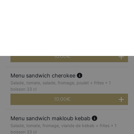
frites + 1 boisson 33 cl
10.00
€
Menu sandwich paparazzi
Sauce tomate, fromage, viande hachée, poivrons grillés,
boursin + frites + 1 boisson 33 cl
10.00
€
Menu sandwich cherokee
Salade, tomate, salade, fromage, poulet + frites + 1
boisson 33 cl
10.00
€
Menu sandwich makloub kebab
Salade, tomate, fromage, viande de kebab + frites + 1
boisson 33 cl