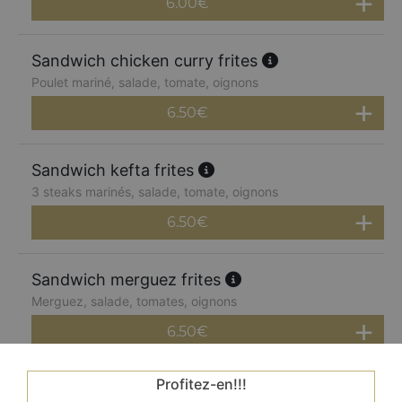
6.00
€
Sandwich chicken curry frites
Poulet mariné, salade, tomate, oignons
6.50
€
Sandwich kefta frites
3 steaks marinés, salade, tomate, oignons
6.50
€
Sandwich merguez frites
Merguez, salade, tomates, oignons
6.50
€
Profitez-en!!!
Sandwich végétarien