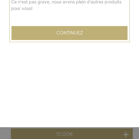
10.00
€
Ce n'est pas grave, nous avons plein d'autres produits
pour vous!
Menu panuzzo poulet
Cheddar, emmental, pistaches, légumes grillés + frites +
CONTINUEZ
boisson 33 cl
10.00
€
Menu panuzzo kebab
Cheddar, emmental, pistaches, légumes grillés + frites +
boisson 33 cl
10.00
€
Menu panuzzo tenders
Cheddar, emmental, pistaches, légumes grillés + frites +
boisson 33 cl
10.00
€