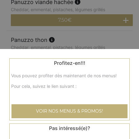
Panuzzo viande hachée
Cheddar, emmental, pistaches, légumes grillés
7.50
€
Panuzzo thon
Cheddar, emmental, pistaches, légumes grillés
7.50
€
Profitez-en!!!
Vous pouvez profiter dès maintenant de nos menus!
Panuzzo saumon
Cheddar, emmental, pistaches, légumes grillés
Pour cela, suivez le lien suivant :
7.50
€
VOIR NOS MENUS & PROMOS!
Menu panuzzo jambon
Cheddar, emmental, pistaches, légumes grillés + frites +
Pas intéressé(e)?
boisson 33 cl